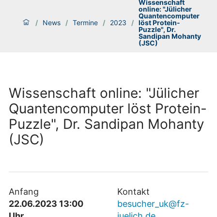
Wissenschaft
online: "Jülicher
Quantencomputer
/
News
/
Termine
/
2023
/
löst Protein-
Puzzle", Dr.
Sandipan Mohanty
(JSC)
Wissenschaft online: "Jülicher
Quantencomputer löst Protein-
Puzzle", Dr. Sandipan Mohanty
(JSC)
Anfang
Kontakt
22.06.2023 13:00
besucher_uk@fz-
Uhr
juelich.de