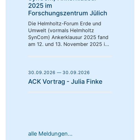
2025 im
Forschungszentrum Jülich
Die Helmholtz-Forum Erde und
Umwelt (vormals Helmholtz
SynCom) Ankerklausur 2025 fand
am 12. und 13. November 2025 im
Forschungszentrum Jülich,
Gebäude 15.21, Seminarraum
R2001a/b, statt. Organisiert wurde
das Treffen von den
30.09.2026
—
30.09.2026
Ankerpersonen Elena von Helden
ACK Vortrag - Julia Finke
(IBG-1) und Ruth Scheithauer (IBG-
2). Im Mittelpunkt des zweitägigen
Workshops standen der Austausch
zum aktuellen Stand der
Helmholtz-Forum Erde und Umwelt
-Jahresplanung 2026 sowie die
strategische Ausrichtung von
Helmholtz Forum Erde und Umwelt
alle Meldungen...