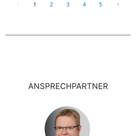
1
2
3
4
5
ANSPRECHPARTNER