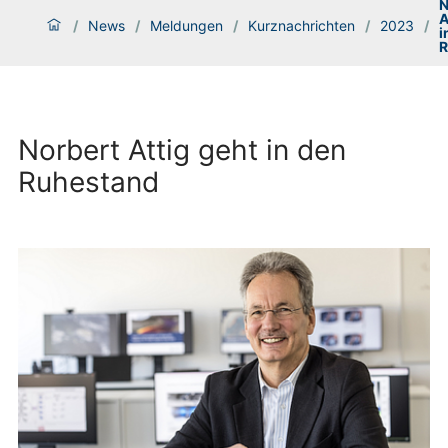
N
A
/
News
/
Meldungen
/
Kurznachrichten
/
2023
/
i
R
Norbert Attig geht in den
Ruhestand