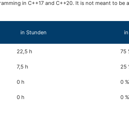
ramming in C++17 and C++20. It is not meant to be a 
in Stunden
in
22,5 h
75
7,5 h
25
0 h
0 
0 h
0 