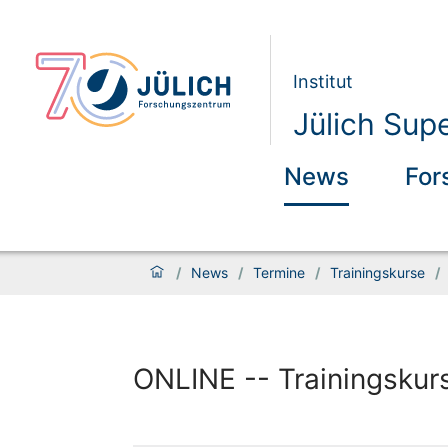
Institut
Jülich Sup
News
For
/
News
/
Termine
/
Trainingskurse
/
ONLINE -- Trainingskur