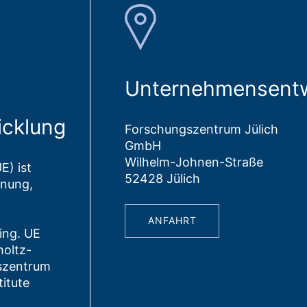
Unternehmensentw
cklung
Forschungszentrum Jülich
GmbH
Wilhelm-Johnen-Straße
) ist
52428 Jülich
anung,
ANFAHRT
ing. UE
holtz-
szentrum
itute