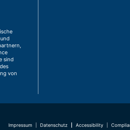
ische
 und
partnern,
nce
e sind
 des
ung von
Impressum
Datenschutz
Accessibility
Complia