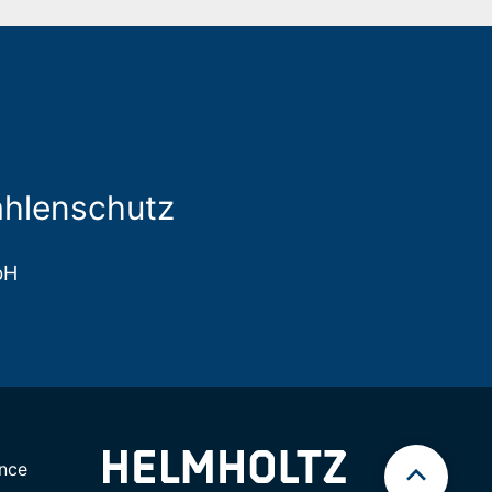
ahlenschutz
bH
nce