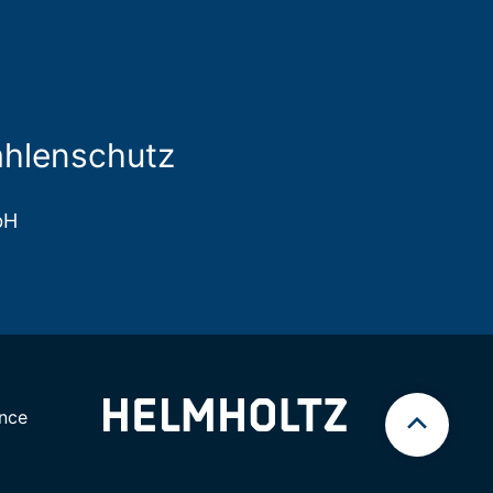
ahlenschutz
bH
nce