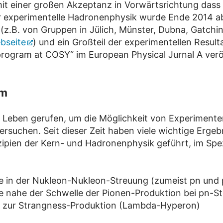
t einer großen Akzeptanz in Vorwärtsrichtung dass a
ür experimentelle Hadronenphysik wurde Ende 2014 a
.B. von Gruppen in Jülich, Münster, Dubna, Gatchina 
bseite
) und ein Großteil der experimentellen Result
rogram at COSY“ im European Physical Jurnal A veröf
mm
 Leben gerufen, um die Möglichkeit von Experimenten
tersuchen. Seit dieser Zeit haben viele wichtige Erg
ipien der Kern- und Hadronenphysik geführt, im Spez
te in der Nukleon-Nukleon-Streuung (zumeist pn und
te nahe der Schwelle der Pionen-Produktion bei pn-S
e zur Strangness-Produktion (Lambda-Hyperon)