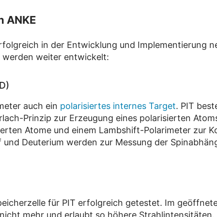
an ANKE
rfolgreich in der Entwicklung und Implementierung n
werden weiter entwickelt:
ID)
meter auch ein
polarisiertes internes Target
. PIT best
lach-Prinzip zur Erzeugung eines polarisierten Atom
risierten Atome und einem Lambshift-Polarimeter zur K
off und Deuterium werden zur Messung der Spinabhängi
icherzelle für PIT erfolgreich getestet. Im geöffnete
icht mehr und erlaubt so höhere Strahlintensitäten. 