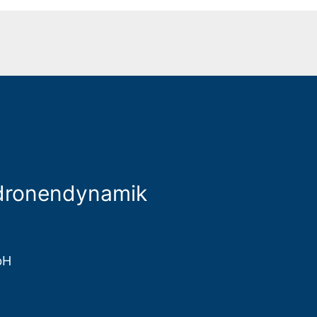
adronendynamik
bH