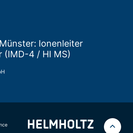
Münster: Ionenleiter
r (IMD-4 / HI MS)
bH
nce