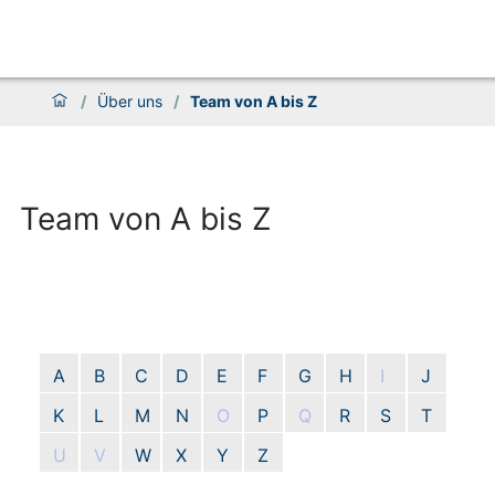
/
Über uns
/
Team von A bis Z
Team von A bis Z
A
B
C
D
E
F
G
H
I
J
K
L
M
N
O
P
Q
R
S
T
U
V
W
X
Y
Z