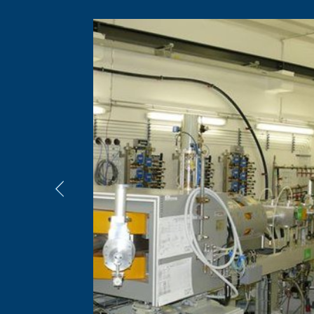
ortung des
tz der
ntiell
ahlung oder
streckt sich auf
ine Vielzahl
 die
erwachung der
nd
ang mit
rmen sowie die
egeln. Das Team
n
en sowie die
ndig.