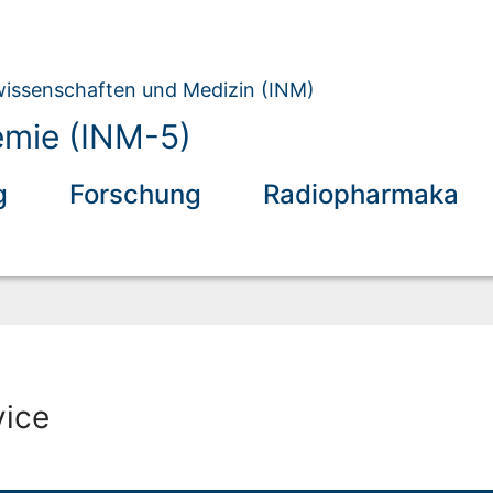
owissenschaften und Medizin (INM)
emie (INM-5)
g
Forschung
Radiopharmaka
vice