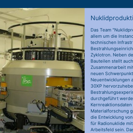
Nuklidprodukt
Das Team "Nuklidpr
allem um die Instan
technischen Infrast
Bestrahlungseinrich
Zyklotron. Neben d
Bauteilen stellt au
Zusammenarbeit mit
neuen Schwerpunkt d
Neuentwicklungen a
30XP hervorzuheben
Bestrahlungsexperi
durchgeführt werde
Kernreaktionsdaten 
Materialforschung g
die Entwicklung von
für Radionuklide mit
Arbeitsfeld sein. D