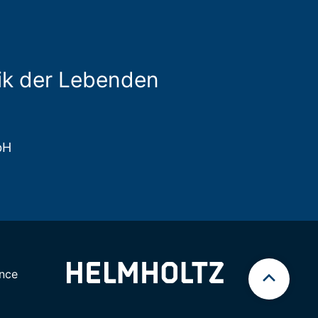
ik der Lebenden
bH
nce