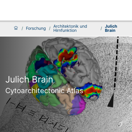
Architektonik und
Julich
/
Forschung
/
/
Hirnfunktion
Brain
Julich Brain
Cytoarchitectonic Atlas