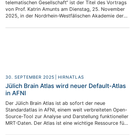
telematischen Gesellschaft“ ist der Titel des Vortrags
von Prof. Katrin Amunts am Dienstag, 25. November
2025, in der Nordrhein-Westfälischen Akademie der
Wissenschaften und der Künste in Düsseldorf.
Hintergrund ist die Utopie einer „telematischen
Gesellschaft“, die der Medienphilosoph Vilém Flusser
vor über 40 Jahren entwarf. In dieser Gesellschaft
sind menschliche und technische
Kommunikationssysteme untrennbar verflochten. Eine
derart digitalisierte Welt, so die Utopie, werde das
Denken selbst digitalisieren und die Symboliken
menschlichen Austauschs radikal verändern.
30. SEPTEMBER 2025
HIRNATLAS
Jülich Brain Atlas wird neuer Default-Atlas
in AFNI
Der Jülich Brain Atlas ist ab sofort der neue
Standardatlas in AFNI, einem weit verbreiteten Open-
Source-Tool zur Analyse und Darstellung funktioneller
MRT-Daten. Der Atlas ist eine wichtige Ressource für
die Neuroimaging-Community und bietet detaillierte