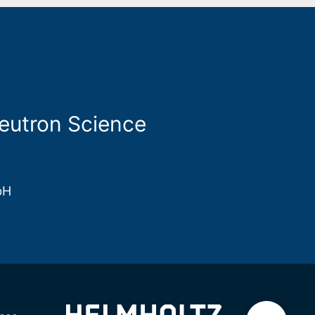
Neutron Science
bH