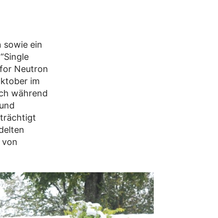
 sowie ein
“Single
 for Neutron
Oktober im
uch während
 und
trächtigt
delten
 von