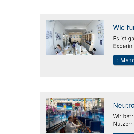
Wie fu
Es ist g
Experim
Mehr
Neutr
Wir betr
Nutzern 