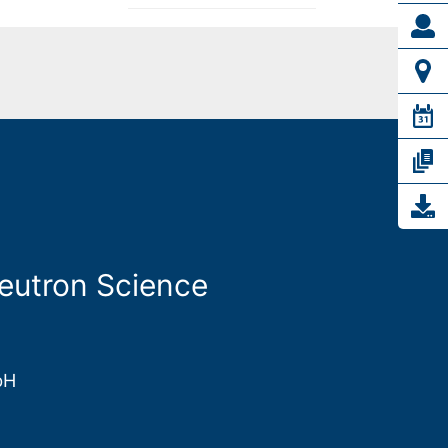
Neutron Science
bH