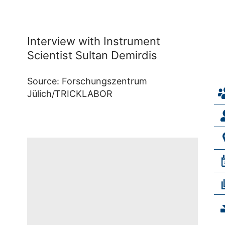
Mit dem Öffnen
des
Videos
werden Sie zu
Youtube
weitergeleitet.
Zustimmen
Interview with Instrument
und Video
Es gelten die
Scientist Sultan Demirdis
anzeigen
Datenschutzbestimmungen
des Betreibers.
Source: Forschungszentrum
Jülich/TRICKLABOR