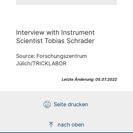
Mit dem Öffnen
des
Videos
werden Sie zu
Youtube
weitergeleitet.
Zustimmen
Interview with Instrument
und Video
Es gelten die
Scientist Tobias Schrader
anzeigen
Datenschutzbestimmungen
des Betreibers.
Source: Forschungszentrum
Jülich/TRICKLABOR
Letzte Änderung:
05.07.2022
Seite drucken
nach oben