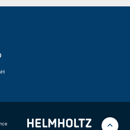
b
bH
nce