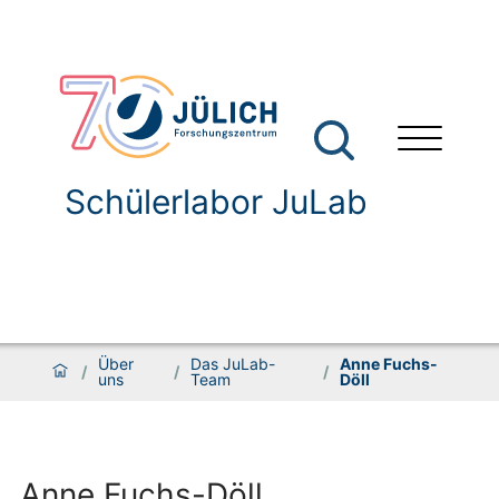
Schülerlabor JuLab
Über
Das JuLab-
Anne Fuchs-
/
/
/
uns
Team
Döll
Anne Fuchs-Döll