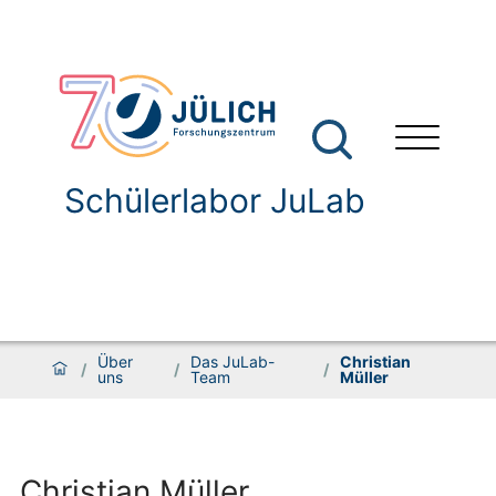
Schülerlabor JuLab
Über
Das JuLab-
Christian
/
/
/
uns
Team
Müller
Christian Müller