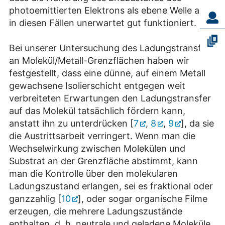
photoemittierten Elektrons als ebene Welle auch
in diesen Fällen unerwartet gut funktioniert.
Bei unserer Untersuchung des Ladungstransfers
an Molekül/Metall-Grenzflächen haben wir
festgestellt, dass eine dünne, auf einem Metall
gewachsene Isolierschicht entgegen weit
verbreiteten Erwartungen den Ladungstransfer
auf das Molekül tatsächlich fördern kann,
anstatt ihn zu unterdrücken [
7
,
8
,
9
], da sie
die Austrittsarbeit verringert. Wenn man die
Wechselwirkung zwischen Molekülen und
Substrat an der Grenzfläche abstimmt, kann
man die Kontrolle über den molekularen
Ladungszustand erlangen, sei es fraktional oder
ganzzahlig [
10
], oder sogar organische Filme
erzeugen, die mehrere Ladungszustände
enthalten, d. h. neutrale und geladene Moleküle