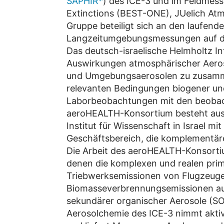
SAPHIR*
) des ICE-3 und im Feldmessk
Extinctions (BEST-ONE), JUelich At
Gruppe beteiligt sich an den laufend
Langzeitumgebungsmessungen auf
Das deutsch-israelische Helmholtz I
Auswirkungen atmosphärischer Aeros
und Umgebungsaerosolen zu zusamme
relevanten Bedingungen biogener und
Laborbeobachtungen mit den beobach
aeroHEALTH-Konsortium besteht aus
Institut für Wissenschaft in Israel 
Geschäftsbereich, die komplementäre
Die Arbeit des aeroHEALTH-Konsorti
denen die komplexen und realen pri
Triebwerksemissionen von Flugzeuge
Biomasseverbrennungsemissionen aus
sekundärer organischer Aerosole (SO
Aerosolchemie des ICE-3 nimmt akti