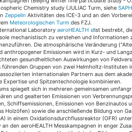
ampagnen (Beijing winter fine particulate Study - Ox
mospheric Chemistry study (JULIAC Turm, siehe
SAPH
en
Zeppelin
Aktivitäten des ICE-3 und an den Vorbere
 dem
Meteorologischen Turm
des FZJ.
nternational Laboratory
aeroHEALTH
ist bestrebt, d
ole mechanistisch zu verstehen und Informationen 
nzuführen. Die atmosphärische Veränderung ("Alte
 anthropogener Emissionen wird in Kurz- und Langze
teten gesundheitlichen Auswirkungen von Feldvers
 führenden Gruppen von zwei Helmholtz-Instituten 
mit assoziierten internationalen Partnern aus dem ak
 Expertise und Spitzentechnologie kombinieren.
ums spiegelt sich in mehreren gemeinsamen umfang
mären und gealterten Emissionen von Verbrennungsp
n, Schiffsemissionen, Emissionen von Benzinautos 
 Holzöfen) sowie die anschließende Bildung von Ga
A) in einem Oxidationsdurchflussreaktor (OFR) unte
v an den aeroHEALTH Messkampagnen in enger Zusamm