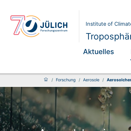
Institute of Clim
Troposphär
Aktuelles
/
Forschung
/
Aerosole
/
Aerosolche