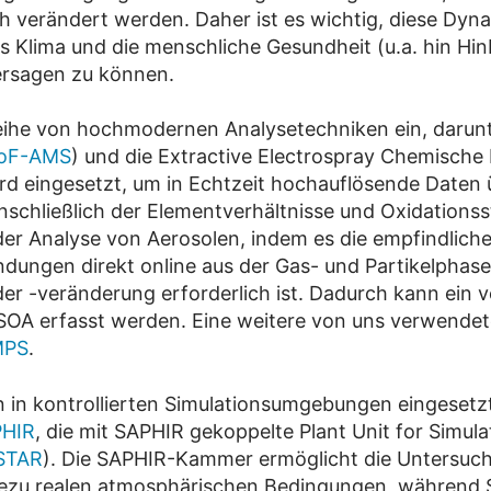
 verändert werden. Daher ist es wichtig, diese Dyna
as Klima und die menschliche Gesundheit (u.a. hin Hi
ersagen zu können.
Reihe von hochmodernen Analysetechniken ein, darunt
oF-AMS
) und die Extractive Electrospray Chemische
d eingesetzt, um in Echtzeit hochauflösende Daten 
chließlich der Elementverhältnisse und Oxidationss
 der Analyse von Aerosolen, indem es die empfindlich
dungen direkt online aus der Gas- und Partikelphase
r -veränderung erforderlich ist. Dadurch kann ein v
A erfasst werden. Eine weitere von uns verwendet
MPS
.
 in kontrollierten Simulationsumgebungen eingesetzt
HIR
, die mit SAPHIR gekoppelte Plant Unit for Simula
STAR
). Die SAPHIR-Kammer ermöglicht die Untersu
ezu realen atmosphärischen Bedingungen, während S