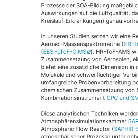
Prozesse der SOA-Bildung maßgeblich
Auswirkungen auf die Luftqualität, d
Kreislauf-Erkrankungen) genau vorh
In unseren Studien setzen wir eine 
Aerosol-Massenspektrometrie (
HR-T
(
EESI-LToF-CIMS
). HR-ToF-AMS wir
Zusammensetzung von Aerosolen, eins
bietet eine zusätzliche Dimension in
Moleküle und schwerflüchtiger Verbin
umfangreiche Probenvorbereitung ode
chemischen Zusammensetzung von SO
Kombinationsinstrument
CPC und S
Diese analytischen Techniken werden
Atmosphärensimulationskammer
SAP
Atmospheric Flow Reactor (
SAPHIR-
atmosphärischer Prozesse unter nah