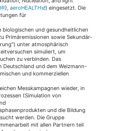
idation, Nucleation, and light
IR
),
aeroHEALTH
) eingesetzt. Die
itungen für
ie biologischen und gesundheitlichen
zu Primäremissionen sowie Sekundär-
rung") unter atmosphärisch
itversuchen simuliert, um
uchen zu verbinden. Das
in Deutschland und dem Weizmann-
ademischen und kommerziellen
reichen Messkampagnen wieder, in
rozessen (Simulation von
und
sphasenprodukten und die Bildung
rsucht werden. Die Gruppe
enarbeit mit allen Partnern teil