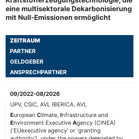
Kraftstofferzeugungstechnologie, die
eine multisektorale Dekarbonisierung
mit Null-Emissionen ermöglicht
ZEITRAUM
PARTNER
GELDGEBER
ANSPRECHPARTNER
09/2022-08/2026
UPV, CSIC, AVL IBERICA, AVL
E
uropean
C
limate,
I
nfrastructure and
E
nvironment Executive
A
gency (CINEA)
(‘EUexecutive agency’ or ‘granting
authority’), under the powers delegated by