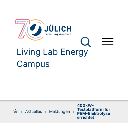
Living Lab Energy
Campus
400kW-
Testplattform für
/
Aktuelles
/
Meldungen
/
PEM-Elektrolyse
errichtet