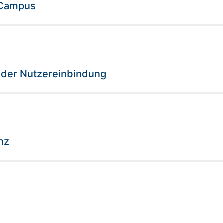
 Campus
 der Nutzereinbindung
nz