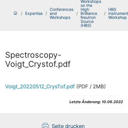
Workshops
on the
Conferences
High
HBS
/
Expertise
/
and
/
Brilliance
/
Instrument
Workshops
Neutron
Workshop
Source
(HBS)
Spectroscopy-
Voigt_Crystof.pdf
Voigt_20220512_CrysTof.pdf
(
PDF
/
2
MB
)
Letzte Änderung:
10.06.2022
Seite drucken