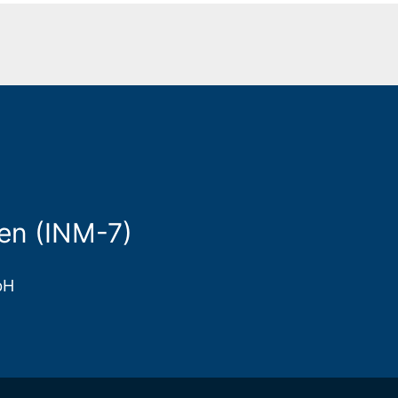
ten (INM-7)
bH