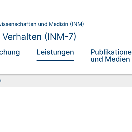
owissenschaften und Medizin (INM)
 Verhalten (INM-7)
schung
Leistungen
Publikation
und Medien
n
n