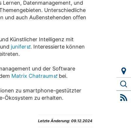
les Lernen, Datenmanagement, und
 Themengebieten. Unterschiedliche
den und auch Außenstehenden offen
nd Künstlicher Intelligenz mit
und
junifer
. Interessierte können
itreten.
nmanagement und der Software
e dem
Matrix Chatraum
bei.
ationen zu smartphone-gestützter
e-Ökosystem zu erhalten.
Letzte Änderung:
09.12.2024