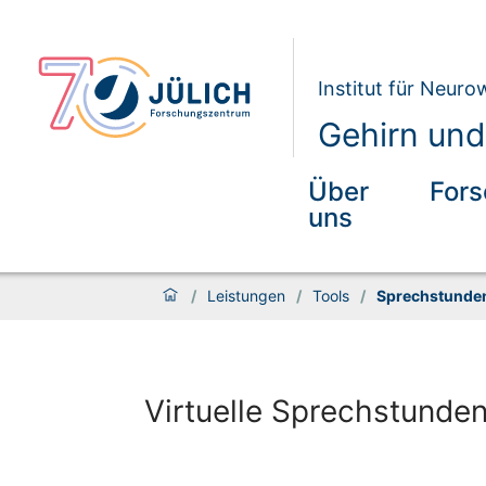
Institut für Neur
Gehirn und
Über
For
uns
/
Leistungen
/
Tools
/
Sprechstunde
Virtuelle Sprechstunde