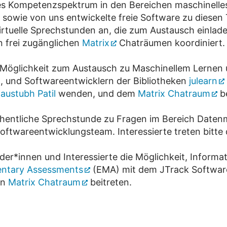
rtes Kompetenzspektrum in den Bereichen maschinel
sowie von uns entwickelte freie Software zu diesen
irtuelle Sprechstunden an, die zum Austausch einla
n frei zugänglichen
Matrix
Chaträumen koordiniert.
e Möglichkeit zum Austausch zu Maschinellem Lernen u
, und Softwareentwicklern der Bibliotheken
julearn
Kaustubh Patil
wenden, und dem
Matrix Chatraum
be
chentliche Sprechstunde zu Fragen im Bereich Date
oftwareentwicklungsteam. Interessierte treten bitt
der*innen und Interessierte die Möglichkeit, Inform
entary Assessments
(EMA) mit dem JTrack Softwar
en
Matrix Chatraum
beitreten.