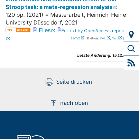
Stroop task: a meta-regression analysis
120
pp.
(
2021
)
= Masterarbeit, Heinrich-Heine
University Düsseldorf, 2021
Files
Fulltext by OpenAccess repository
BibTeX
| EndNote:
XML
,
Text
|
RIS
Letzte Änderung:
15.12.2022
Seite drucken
nach oben