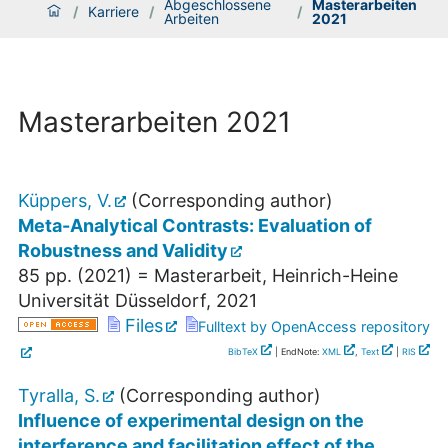
Abgeschlossene
Masterarbeiten
/
Karriere
/
/
Arbeiten
2021
Masterarbeiten 2021
Küppers, V.
(Corresponding author)
Meta-Analytical Contrasts: Evaluation of
Robustness and Validity
85 pp.
(
2021
)
= Masterarbeit, Heinrich-Heine
Universität Düsseldorf, 2021
Files
Fulltext by OpenAccess repository
BibTeX
| EndNote:
XML
,
Text
|
RIS
Tyralla, S.
(Corresponding author)
Influence of experimental design on the
interference and facilitation effect of the