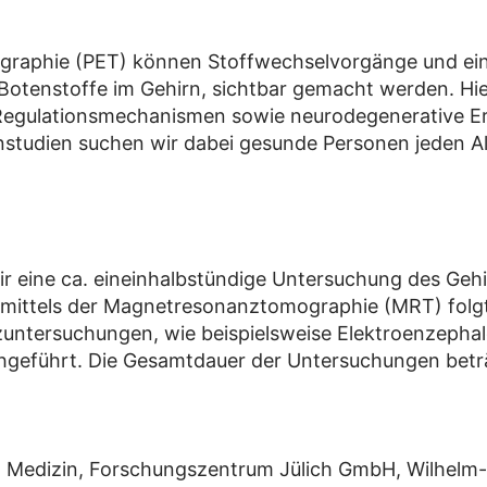
graphie (PET) können Stoffwechselvorgänge und einz
 Botenstoffe im Gehirn, sichtbar gemacht werden. Hie
 Regulationsmechanismen sowie neurodegenerative E
nstudien suchen wir dabei gesunde Personen jeden A
r eine ca. eineinhalbstündige Untersuchung des Gehi
 mittels der Magnetresonanztomographie (MRT) folgt
zuntersuchungen, wie beispielsweise Elektroenzephal
eführt. Die Gesamtdauer der Untersuchungen beträgt
nd Medizin, Forschungszentrum Jülich GmbH, Wilhelm