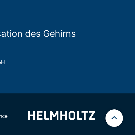
sation des Gehirns
bH
nce