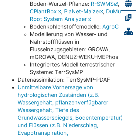
Boden-Wurzel-Pflanze:
R-SWMS
,
x
CPlantBox
,
PlaNet-Maize
,
DuMu
,
Root System Analyzer
Bodenkohlenstoffemodelle:
AgroC
Modellierung von Wasser- und
Nährstoffflüssen in
Flusseinzugsgebieten: GROWA,
mGROWA, DENUZ-WEKU-MEPhos
Integriertes Modell terrestrischer
Systeme: TerrSysMP
Datenassimilation: TerrSysMP-PDAF
Unmittelbare Vorhersage von
hydrologischen Zuständen (z.B.
Wassergehalt, pflanzenverfügbarer
Wassergehalt, Tiefe des
Grundwasserspiegels, Bodentemperatur)
und Flüssen (z.B. Niederschlag,
Evapotranspiration,