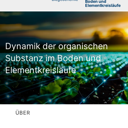
Boden und
Elementkreisläufe
Dynamik der organischen
Substanz im Boden und
Elementkreisläufe
ÜBER