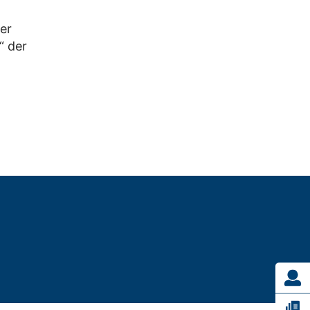
er
“ der