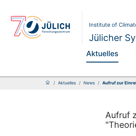
Institute of Clim
Jülicher S
Aktuelles
/
Aktuelles
/
News
/
Aufruf zur Einr
Aufruf 
"Theori