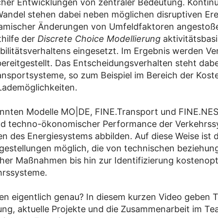
her Entwicklungen von zentraler Bedeutung. Kontinu
andel stehen dabei neben möglichen disruptiven Erei
namischer Änderungen von Umfeldfaktoren angestoß
hilfe der
Discrete Choice Modellierung
aktivitätsbas
obilitätsverhaltens eingesetzt. Im Ergebnis werden 
bereitgestellt. Das Entscheidungsverhalten steht dab
sportsysteme, so zum Beispiel im Bereich der Koste
Lademöglichkeiten.
nannten Modelle MO|DE, FINE.Transport und FINE.NE
und techno-ökonomischer Performance der Verkehrs
n des Energiesystems abbilden. Auf diese Weise ist 
estellungen möglich, die von technischen beziehu
cher Maßnahmen bis hin zur Identifizierung kostenop
hrssysteme.
n eigentlich genau? In diesem kurzen Video geben 
ung, aktuelle Projekte und die Zusammenarbeit im Team