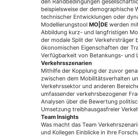
den Randbedingungen gesellschaftlic
beispielsweise der demographische W
technischer Entwicklungen oder dy
Modellierungstool
MO|DE
werden mit
Abbildung kurz- und langfristigen M
der modale Split der Verkehrsträger 
ökonomischen Eigenschaften der Tran
Verfügbarkeit von Betankungs- und 
Verkehrsszenarien
Mithilfe der Kopplung der zuvor ge
zwischen dem Mobilitätsverhalten 
Verkehrssektor und anderen Bereiche
umfassender verkehrsbezogener Frag
Analysen über die Bewertung politis
Umsetzung treibhausgasfreier Verke
Team Insights
Was macht das Team Verkehrszenarie
und Kollegen Einblicke in ihre Forsch