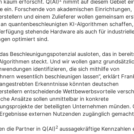
2
h kaum erforscht. Q(AI)
nimmt auf diesem Gebiet ei
lle ein. Forschende von akademischen Einrichtungen,
rstellern und einem Zulieferer wollen gemeinsam ers
s an quantenbeschleunigten KI-Algorithmen schaffen,
 Verfügung stehende Hardware als auch für industriell
ngen optimiert sind.
 das Beschleunigungspotenzial ausloten, das in bereit
lgorithmen steckt. Und wir wollen ganz grundsätzlich
nwendungen identifizieren, die sich mithilfe von
nern wesentlich beschleunigen lassen“, erklärt Fran
 angestrebten Erkenntnisse könnten deutschen
rstellern entscheidende Wettbewerbsvorteile versch
iche Ansätze sollen unmittelbar in konkrete
ungsprojekte der beteiligten Unternehmen münden. G
 Ergebnisse externen Nutzenden zugänglich gemacht
2
n die Partner in Q(AI)
aussagekräftige Kennzahlen e