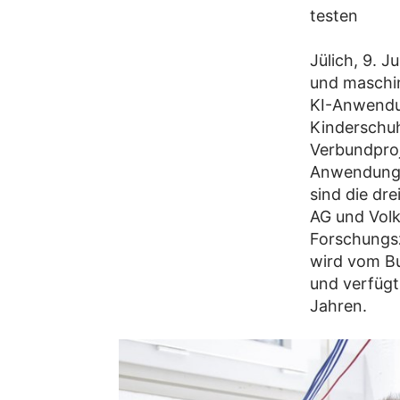
testen
Jülich, 9. 
und maschin
KI-Anwendu
Kinderschuh
Verbundproj
Anwendungs
sind die dr
AG und Volk
Forschungsz
wird vom Bu
und verfügt 
Jahren.