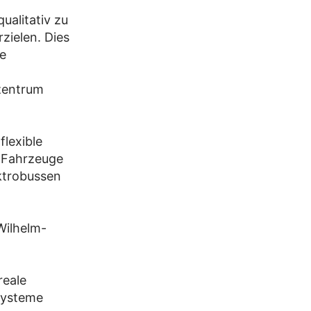
ualitativ zu
zielen. Dies
te
zentrum
lexible
e Fahrzeuge
ektrobussen
Wilhelm-
reale
Systeme