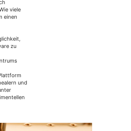
ch
Wie viele
m einen
lichkeit,
ware zu
entrums
Plattform
ealern und
unter
imentellen