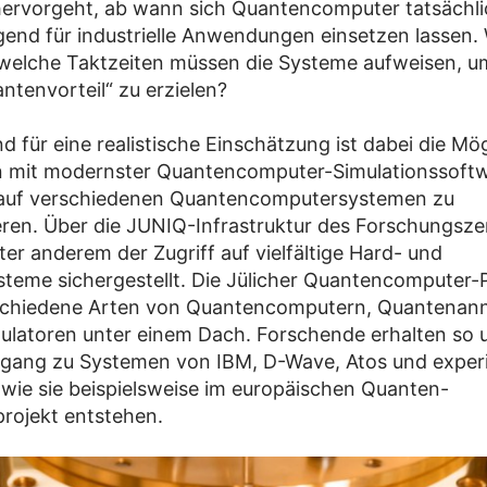
ervorgeht, ab wann sich Quantencomputer tatsächli
end für industrielle Anwendungen einsetzen lassen. 
welche Taktzeiten müssen die Systeme aufweisen, u
ntenvorteil“ zu erzielen?
 für eine realistische Einschätzung ist dabei die Mög
n mit modernster Quantencomputer-Simulationssoft
 auf verschiedenen Quantencomputersystemen zu
ren. Über die JUNIQ-Infrastruktur des Forschungsz
nter anderem der Zugriff auf vielfältige Hard- und
teme sichergestellt. Die Jülicher Quantencomputer-
rschiedene Arten von Quantencomputern, Quantenann
latoren unter einem Dach. Forschende erhalten so 
gang zu Systemen von IBM, D-Wave, Atos und exper
wie sie beispielsweise im europäischen Quanten-
projekt entstehen.