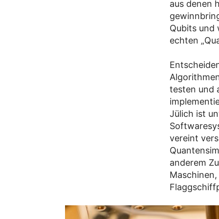
aus denen h
gewinnbring
Qubits und 
echten „Qua
Entscheidend
Algorithme
testen und
implementie
Jülich ist u
Softwaresys
vereint ve
Quantensimu
anderem Zu
Maschinen, 
Flaggschiff