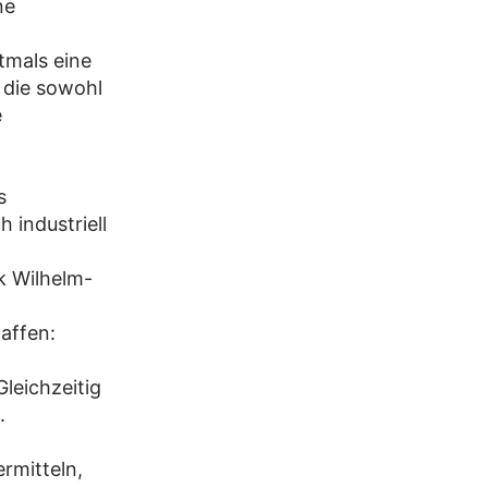
ne
tmals eine
 die sowohl
e
s
 industriell
k Wilhelm-
affen:
leichzeitig
.
rmitteln,