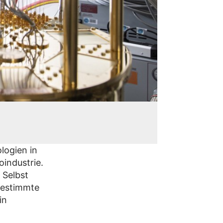
logien in
oindustrie.
 Selbst
bestimmte
in