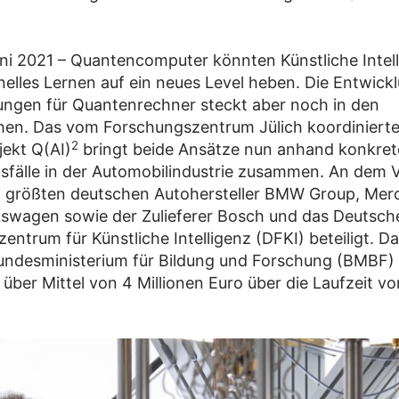
Juni 2021 – Quantencomputer könnten Künstliche Intell
elles Lernen auf ein neues Level heben. Die Entwickl
ngen für Quantenrechner steckt aber noch in den
en. Das vom Forschungszentrum Jülich koordiniert
2
ekt Q(AI)
bringt beide Ansätze nun anhand konkret
fälle in der Automobilindustrie zusammen. An dem 
ei größten deutschen Autohersteller BMW Group, Me
swagen sowie der Zulieferer Bosch und das Deutsch
entrum für Künstliche Intelligenz (DFKI) beteiligt. Da
ndesministerium für Bildung und Forschung (BMBF) 
über Mittel von 4 Millionen Euro über die Laufzeit vo