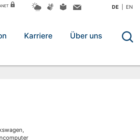
RANET
DE
EN
on
Karriere
Über uns
lkswagen,
encomputer