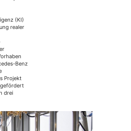
igenz (KI)
ung realer
e
er
Vorhaben
rcedes-Benz
e
s Projekt
gefördert
n drei