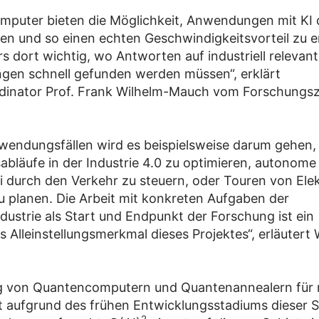
puter bieten die Möglichkeit, Anwendungen mit KI q
en und so einen echten Geschwindigkeitsvorteil zu er
rs dort wichtig, wo Antworten auf industriell relevan
ngen schnell gefunden werden müssen“, erklärt
rdinator Prof. Frank Wilhelm-Mauch vom Forschungs
wendungsfällen wird es beispielsweise darum gehen, f
abläufe in der Industrie 4.0 zu optimieren, autonom
rei durch den Verkehr zu steuern, oder Touren von El
 zu planen. Die Arbeit mit konkreten Aufgaben der
dustrie als Start und Endpunkt der Forschung ist ein
s Alleinstellungsmerkmal dieses Projektes“, erläutert 
g von Quantencomputern und Quantenannealern für 
t aufgrund des frühen Entwicklungsstadiums dieser 