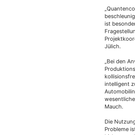
„Quantencom
beschleunig
ist besonde
Fragestellu
Projektkoo
Jülich.
„Bei den An
Produktions
kollisionsf
intelligent
Automobilin
wesentliche
Mauch.
Die Nutzun
Probleme is