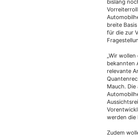
bislang noc
Vorreiterro
Automobilhe
breite Basi
für die zur
Fragestellu
„Wir wollen
bekannten A
relevante A
Quantenrech
Mauch. Die
Automobilhe
Aussichtsre
Vorentwickl
werden die
Zudem wolle