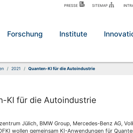
PRESSE
SITEMAP
INT
Forschung
Institute
Innovati
en
/
2021
/
Quanten-KI für die Autoindustrie
-KI für die Autoindustrie
zentrum Jülich, BMW Group, Mercedes-Benz AG, Vo
DFKI wollen gemeinsam KI-Anwendungen für Quant