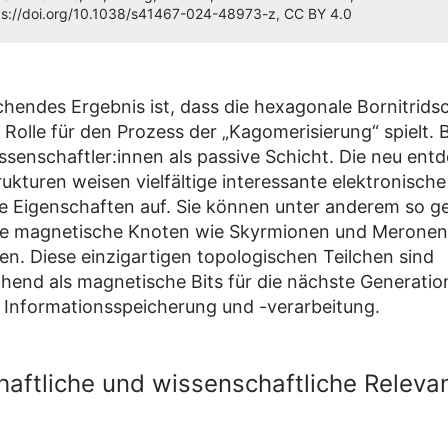
ps://doi.org/10.1038/s41467-024-48973-z, CC BY 4.0
chendes Ergebnis ist, dass die hexagonale Bornitridsc
Rolle für den Prozess der „Kagomerisierung“ spielt. B
issenschaftler:innen als passive Schicht. Die neu ent
kturen weisen vielfältige interessante elektronisch
 Eigenschaften auf. Sie können unter anderem so g
he magnetische Knoten wie Skyrmionen und Meronen
en. Diese einzigartigen topologischen Teilchen sind
chend als magnetische Bits für die nächste Generatio
 Informationsspeicherung und -verarbeitung.
haftliche und wissenschaftliche Releva