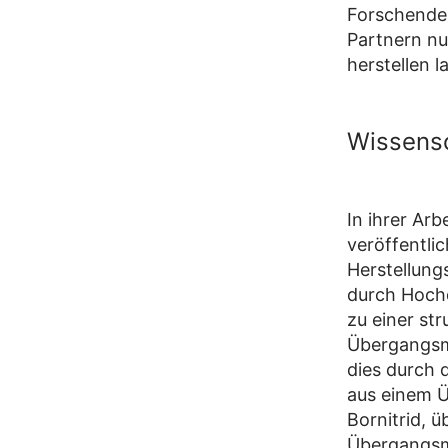
Forschende
Partnern nu
herstellen 
Wissensc
In ihrer Ar
veröffentli
Herstellung
durch Hoch
zu einer st
Übergangsme
dies durch 
aus einem Ü
Bornitrid, ü
Übergangsm