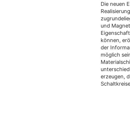
Die neuen E
Realisierun
zugrundelie
und Magneti
Eigenschaft
können, er
der Informa
möglich sei
Materialsch
unterschied
erzeugen, d
Schaltkreis