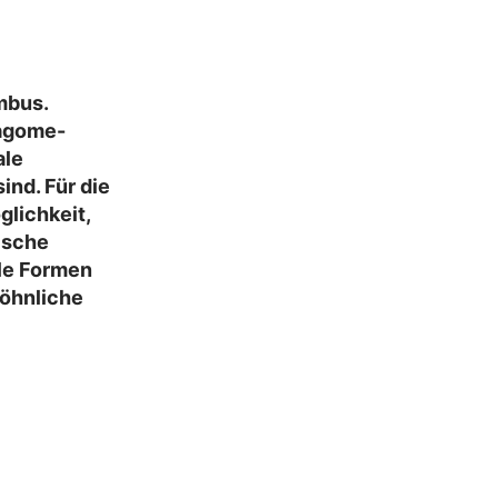
mbus.
Kagome-
ale
ind. Für die
lichkeit,
ische
le Formen
wöhnliche