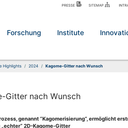
PRESSE
SITEMAP
INT
Forschung
Institute
Innovati
e Highlights
/
2024
/
Kagome-Gitter nach Wunsch
-Gitter nach Wunsch
rozess, genannt “Kagomerisierung“, ermöglicht erst
g „echter“ 2D-Kagome-Gitter