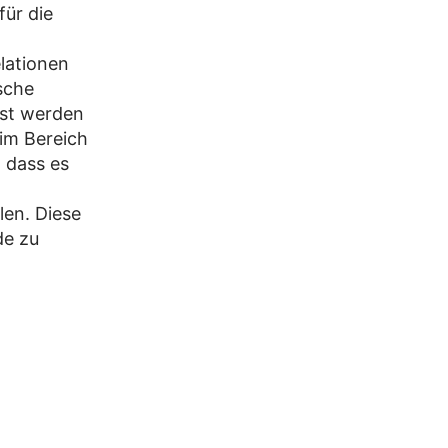
für die
lationen
sche
sst werden
im Bereich
 dass es
len. Diese
de zu