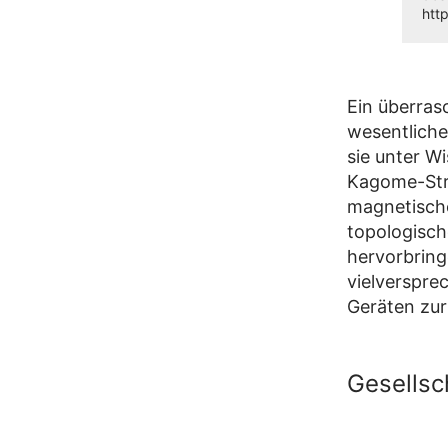
htt
Ein überras
wesentliche 
sie unter W
Kagome-Stru
magnetische
topologisc
hervorbring
vielverspre
Geräten zur
Gesellsc