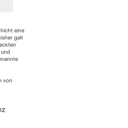
hicht eine
isher galt
deckten
e und
enannte
n von
nz