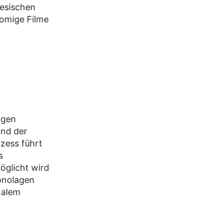
esischen
tomige Filme
igen
und der
zess führt
s
öglicht wird
onolagen
nalem