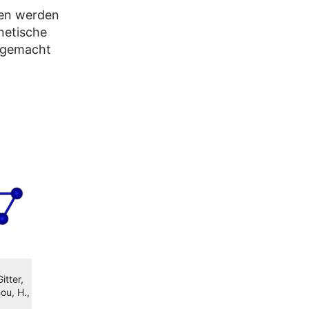
ien werden
netische
r gemacht
tter,
ou, H.,