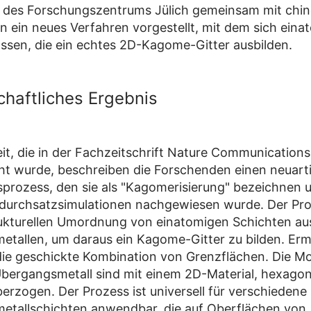
 des Forschungszentrums Jülich gemeinsam mit chin
n ein neues Verfahren vorgestellt, mit dem sich eina
lassen, die ein echtes 2D-Kagome-Gitter ausbilden.
haftliches Ergebnis
beit, die in der Fachzeitschrift Nature Communications
cht wurde, beschreiben die Forschenden einen neuart
sprozess, den sie als "Kagomerisierung" bezeichnen 
durchsatzsimulationen nachgewiesen wurde. Der Pro
rukturellen Umordnung von einatomigen Schichten au
tallen, um daraus ein Kagome-Gitter zu bilden. Erm
die geschickte Kombination von Grenzflächen. Die M
bergangsmetall sind mit einem 2D-Material, hexago
berzogen. Der Prozess ist universell für verschiedene
etallschichten anwendbar, die auf Oberflächen von