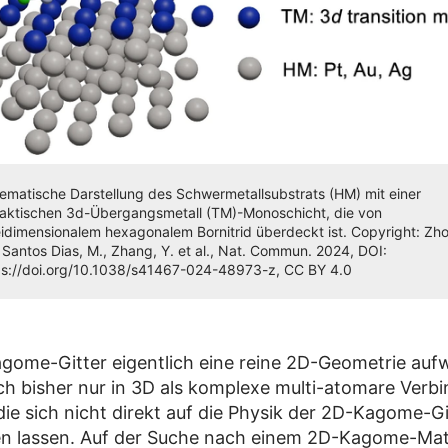
ematische Darstellung des Schwermetallsubstrats (HM) mit einer
taktischen 3d-Übergangsmetall (TM)-Monoschicht, die von
idimensionalem hexagonalem Bornitrid überdeckt ist. Copyright: Zho
 Santos Dias, M., Zhang, Y. et al., Nat. Commun. 2024, DOI:
ps://doi.org/10.1038/s41467-024-48973-z, CC BY 4.0
ome-Gitter eigentlich eine reine 2D-Geometrie aufw
sich bisher nur in 3D als komplexe multi-atomare Ver
 die sich nicht direkt auf die Physik der 2D-Kagome-G
en lassen. Auf der Suche nach einem 2D-Kagome-Mat