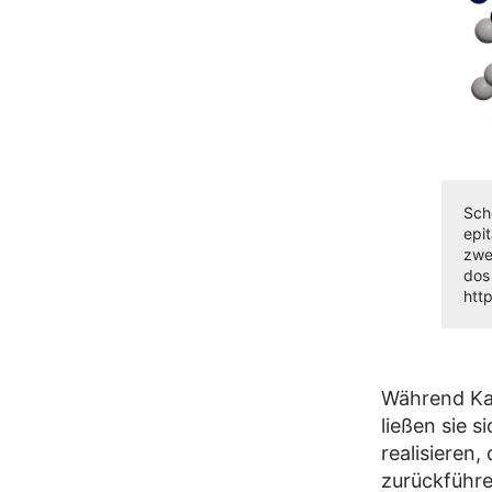
Sch
epi
zwe
dos
htt
Während Kag
ließen sie 
realisieren,
zurückführ