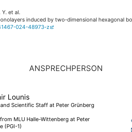
Y. et al.
monolayers induced by two-dimensional hexagonal bor
s41467-024-48973-z
ANSPRECHPERSON
ir Lounis
and Scientific Staff at Peter Grünberg 
t from MLU Halle-Wittenberg at Peter 
e (PGI-1) 