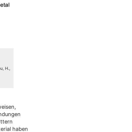
u, H.,
eisen,
bindungen
ittern
erial haben