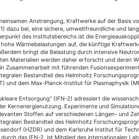
emeinsamen Anstrengung, Kraftwerke auf der Basis von 
1) dazu bei, eine sichere, umweltfreundliche und lan
erpunkt des Institutsbereichs ist die Energieausko
m hohe Wärmebelastungen auf, die künftige Kraftwerk
Außerdem bringt die Belastung durch intensive Neutr
ten Materialien werden daher erforscht und deren W
h in Zusammenarbeit mit führenden Fusionsexperiment
 integralen Bestandteil des Helmholtz Forschungsp
KIT) und dem Max-Planck-Institut für Plasmaphysik (M
ukleare Entsorgung” (IFN-2) adressiert die wissensch
 der Kernenergienutzung. Experimente und Simulatio
levanten Stoffen auf verschiedenen Längen- und Zeits
 integralen Bestandteil des Helmholtz Forschungsp
ndorf (HZDR) und dem Karlsruhe Institut für Techn
 durch das IFN-2, ist Mitglied des internationalen 