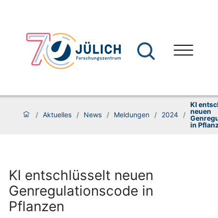
KI entsc
neuen
/
Aktuelles
/
News
/
Meldungen
/
2024
/
Genregu
in Pflan
KI entschlüsselt neuen
Genregulationscode in
Pflanzen