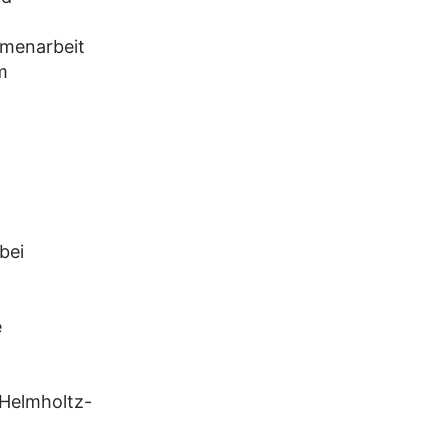
mmenarbeit
m
bei
e
 Helmholtz-