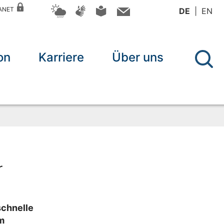
RANET
DE
EN
on
Karriere
Über uns
r
schnelle
m