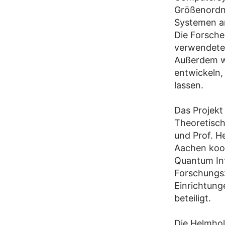
Größenordn
Systemen ar
Die Forsche
verwendeten
Außerdem wo
entwickeln,
lassen.
Das Projekt
Theoretisch
und Prof. H
Aachen koor
Quantum Inf
Forschungs
Einrichtung
beteiligt.
Die Helmhol