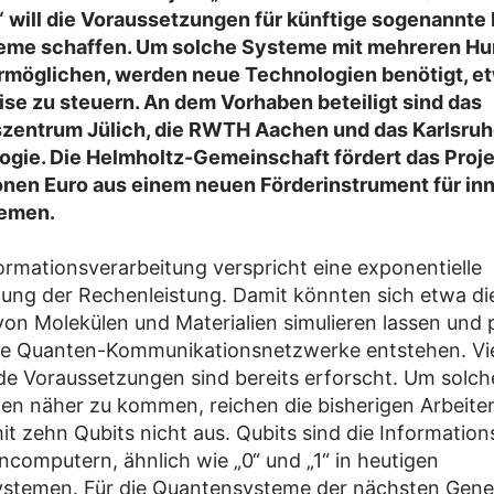
will die Voraussetzungen für künftige sogenannte 
eme schaffen. Um solche Systeme mit mehreren Hu
ermöglichen, werden neue Technologien benötigt, e
ise zu steuern. An dem Vorhaben beteiligt sind das
entrum Jülich, die RWTH Aachen und das Karlsruhe
ogie. Die Helmholtz-Gemeinschaft fördert das Proje
onen Euro aus einem neuen Förderinstrument für in
emen.
rmationsverarbeitung verspricht eine exponentielle
ung der Rechenleistung. Damit könnten sich etwa d
von Molekülen und Materialien simulieren lassen und 
te Quanten-Kommunikationsnetzwerke entstehen. Vi
e Voraussetzungen sind bereits erforscht. Um solch
n näher zu kommen, reichen die bisherigen Arbeite
t zehn Qubits nicht aus. Qubits sind die Information
computern, ähnlich wie „0“ und „1“ in heutigen
stemen. Für die Quantensysteme der nächsten Gener