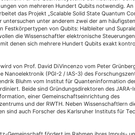
ungen von mehreren Hundert Qubits notwendig. An 
beitet das Projekt „Scalable Solid State Quantum Co
r untersuchen unter anderem zwei der am häufigste
 Festkörpertypen von Qubits: Halbleiter und Supralei
llen die Wissenschaftler elektronische Steuerungen
 mit denen sich mehrere Hundert Qubits exakt kontrol
 wird von Prof. David DiVincenzo vom Peter Grünberg 
e Nanoelektronik (PGI-2 / IAS-3) des Forschungszen
endrik Bluhm vom Institut für Quanteninformation d
diniert. Beide sind Gründungsdirektoren des JARA-In
ormation, einer Gemeinschaftseinrichtung des
zentrums und der RWTH. Neben Wissenschaftlern di
en sind auch Forscher des Karlsruher Instituts für Te
tz-Gemeinschaft fördert im Rahmen ihres Impuls- u