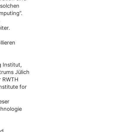
solchen
mputing“.
n
ter.
lieren
Institut,
trums Jülich
er RWTH
stitute for
eser
chnologie
nd