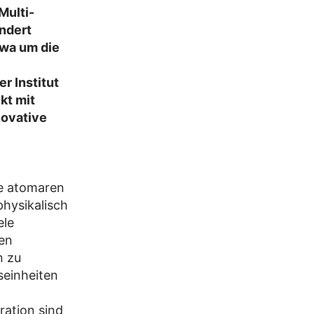
Multi-
ndert
twa um die
r Institut
kt mit
novative
ie atomaren
physikalisch
ele
en
n zu
seinheiten
ation sind