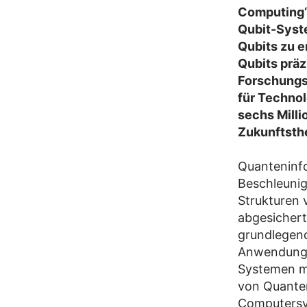
Computing“ 
Qubit-Syst
Qubits zu 
Qubits präz
Forschungsz
für Technol
sechs Milli
Zukunftsth
Quanteninfo
Beschleunig
Strukturen 
abgesicher
grundlegend
Anwendunge
Systemen mi
von Quanten
Computersy