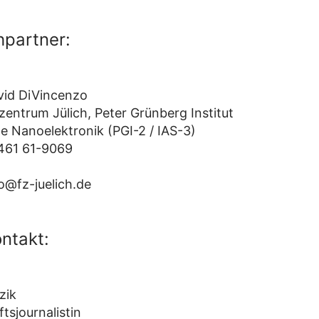
partner:
avid DiVincenzo
entrum Jülich, Peter Grünberg Institut
e Nanoelektronik (PGI-2 / IAS-3)
2461 61-9069
o@fz-juelich.de
ntakt:
zik
tsjournalistin