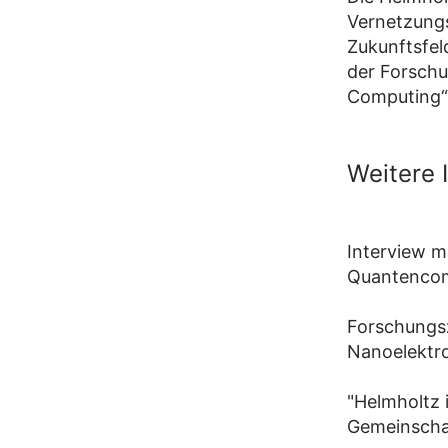
Vernetzungs
Zukunftsfel
der Forschu
Computing“ 
Weitere 
Interview m
Quantenco
Forschungsz
Nanoelektro
"Helmholtz 
Gemeinscha