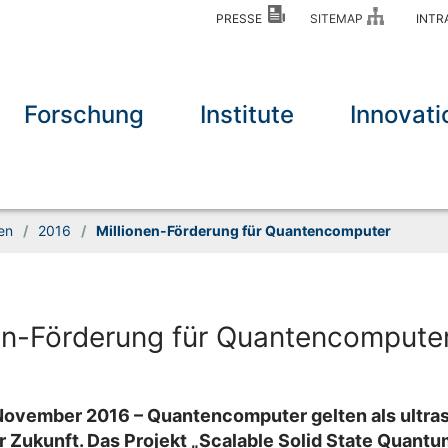
PRESSE
SITEMAP
INT
Forschung
Institute
Innovati
en
/
2016
/
Millionen-Förderung für Quantencomputer
en-Förderung für Quantencompute
 November 2016 – Quantencomputer gelten als ultra
 Zukunft. Das Projekt „Scalable Solid State Quantu