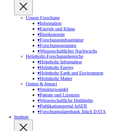
Unsere Forschung
▾
Information
▾
Energie und Klima
▾
Bioökonomie
▾
Forschungs­infra­struktur
▾
Forschungs­­gruppen
▾
Wissenschaft­licher Nach­wuchs
Helmholtz-Forschungsbereiche
▾
Helmholtz Information
▾
Helmholtz Energy
▾
Helmholtz Earth and Environment
▾
Helmholtz Matter
Output & Impact
▾
Strukturwandel
▾
Patente und Lizenzen
▾
Wissenschaftliche Highlights
▾
Publikationsportal JuSER
▾
Forschungsdatenbank Jülich DATA
Institute