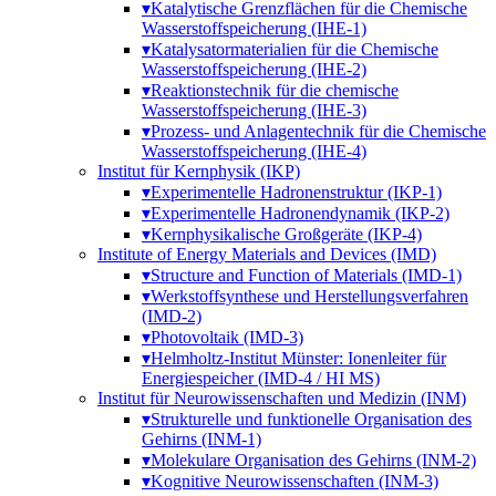
▾
Katalytische Grenzflächen für die Chemische
Wasserstoffspeicherung (IHE-1)
▾
Katalysatormaterialien für die Chemische
Wasserstoffspeicherung (IHE-2)
▾
Reaktionstechnik für die chemische
Wasserstoffspeicherung (IHE-3)
▾
Prozess- und Anlagentechnik für die Chemische
Wasserstoffspeicherung (IHE-4)
Institut für Kernphysik (IKP)
▾
Experimentelle Hadronenstruktur (IKP-1)
▾
Experimentelle Hadronendynamik (IKP-2)
▾
Kernphysikalische Großgeräte (IKP-4)
Institute of Energy Materials and Devices (IMD)
▾
Structure and Function of Materials (IMD-1)
▾
Werkstoffsynthese und Herstellungsverfahren
(IMD-2)
▾
Photovoltaik (IMD-3)
▾
Helmholtz-Institut Münster: Ionenleiter für
Energiespeicher (IMD-4 / HI MS)
Institut für Neuro­wissen­schaften und Medizin (INM)
▾
Strukturelle und funktionelle Organisation des
Gehirns (INM-1)
▾
Molekulare Organisation des Gehirns (INM-2)
▾
Kognitive Neurowissenschaften (INM-3)