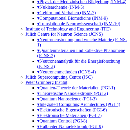
▾
Physik der Medizinischen Bildgebung (INM-4)
▾
Nuklearchemie (INM-5)
▾
Gehirn und Verhalten (INM-7)
▾
Computational Biomedicine (INM-9)
▾
Translationale Neurowissenschaft (INM-10)
Institute of Technology and Engineering (ITE)
Jülich Centre for Neutron Science (JCNS)
▾
Neutronenstreuung und weiche Materie (JCNS-
1)
▾
Quantenmaterialien und kollektive Phänomene
(JCNS-2)
▾
Neutronenanalytik für die Energieforschung
(JCNS-3)
▾
Neutronenmethoden (JCNS-4)
Jülich Supercomputing Centre (JSC)
Peter Grünberg Institut
▾
Quanten-Theorie der Materialien (PGI-1)
▾
Theoretische Nanoelektronik (PGI-2)
▾
Quantum Nanoscience (PGI-3)
▾
Integrated Computing Architectures (PGI-4)
▾
Elektronische Eigenschaften (PGI-6)
▾
Elektronische Materialien (PGI-7)
▾
Quantum Control (PGI-8)
▾
Halbleiter-Nanoelektronik (PGI-9)