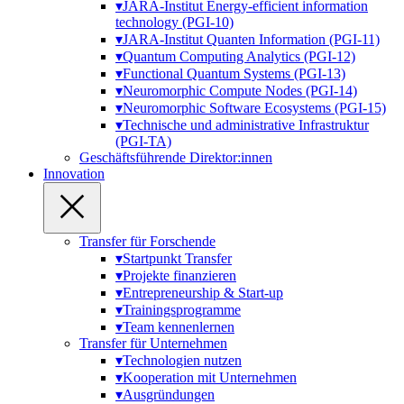
▾
JARA-Institut Energy-efficient information
technology (PGI-10)
▾
JARA-Institut Quanten Information (PGI-11)
▾
Quantum Computing Analytics (PGI-12)
▾
Functional Quantum Systems (PGI-13)
▾
Neuromorphic Compute Nodes (PGI-14)
▾
Neuromorphic Software Ecosystems (PGI-15)
▾
Technische und administrative Infrastruktur
(PGI-TA)
Geschäfts­führende Direktor:innen
Innovation
Transfer für Forschende
▾
Startpunkt Transfer
▾
Projekte finanzieren
▾
Entrepreneurship & Start-up
▾
Trainingsprogramme
▾
Team kennenlernen
Transfer für Unternehmen
▾
Technologien nutzen
▾
Kooperation mit Unternehmen
▾
Ausgründungen