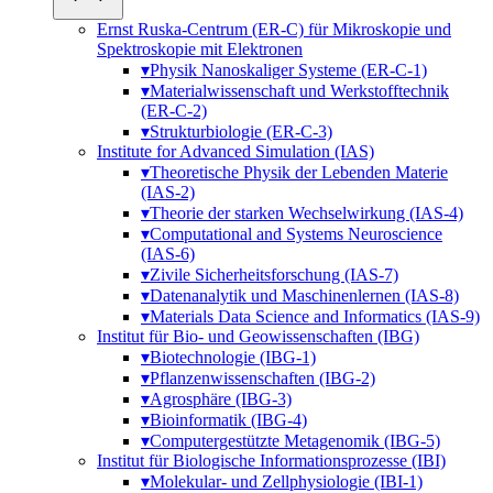
Ernst Ruska-Centrum (ER-C) für Mikroskopie und
Spektroskopie mit Elektronen
▾
Physik Nanoskaliger Systeme (ER-C-1)
▾
Materialwissenschaft und Werkstofftechnik
(ER-C-2)
▾
Strukturbiologie (ER-C-3)
Institute for Advanced Simulation (IAS)
▾
Theoretische Physik der Lebenden Materie
(IAS-2)
▾
Theorie der starken Wechselwirkung (IAS-4)
▾
Computational and Systems Neuroscience
(IAS-6)
▾
Zivile Sicherheitsforschung (IAS-7)
▾
Datenanalytik und Maschinenlernen (IAS-8)
▾
Materials Data Science and Informatics (IAS-9)
Institut für Bio- und Geo­wissen­schaften (IBG)
▾
Biotechnologie (IBG-1)
▾
Pflanzenwissenschaften (IBG-2)
▾
Agrosphäre (IBG-3)
▾
Bioinformatik (IBG-4)
▾
Computergestützte Metagenomik (IBG-5)
Institut für Biologische In­formations­prozesse (IBI)
▾
Molekular- und Zellphysiologie (IBI-1)