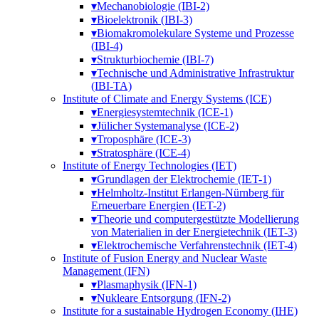
▾
Mechanobiologie (IBI-2)
▾
Bioelektronik (IBI-3)
▾
Biomakromolekulare Systeme und Prozesse
(IBI-4)
▾
Strukturbiochemie (IBI-7)
▾
Technische und Administrative Infrastruktur
(IBI-TA)
Institute of Climate and Energy Systems (ICE)
▾
Energiesystemtechnik (ICE-1)
▾
Jülicher Systemanalyse (ICE-2)
▾
Troposphäre (ICE-3)
▾
Stratosphäre (ICE-4)
Institute of Energy Technologies (IET)
▾
Grundlagen der Elektrochemie (IET-1)
▾
Helmholtz-Institut Erlangen-Nürnberg für
Erneuerbare Energien (IET-2)
▾
Theorie und computergestützte Modellierung
von Materialien in der Energietechnik (IET-3)
▾
Elektrochemische Verfahrenstechnik (IET-4)
Institute of Fusion Energy and Nuclear Waste
Management (IFN)
▾
Plasmaphysik (IFN-1)
▾
Nukleare Entsorgung (IFN-2)
Institute for a sustainable Hydrogen Economy (IHE)