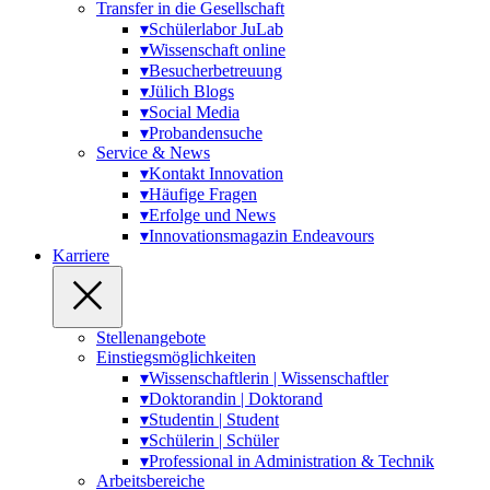
Transfer in die Gesellschaft
▾
Schülerlabor JuLab
▾
Wissenschaft online
▾
Besucherbetreuung
▾
Jülich Blogs
▾
Social Media
▾
Probandensuche
Service & News
▾
Kontakt Innovation
▾
Häufige Fragen
▾
Erfolge und News
▾
Innovationsmagazin Endeavours
Karriere
Stellenangebote
Einstiegsmöglichkeiten
▾
Wissenschaftlerin | Wissenschaftler
▾
Doktorandin | Doktorand
▾
Studentin | Student
▾
Schülerin | Schüler
▾
Professional in Administration & Technik
Arbeitsbereiche