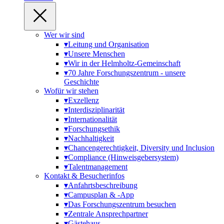
Wer wir sind
▾
Leitung und Organisation
▾
Unsere Menschen
▾
Wir in der Helmholtz-Gemeinschaft
▾
70 Jahre Forschungszentrum - unsere
Geschichte
Wofür wir stehen
▾
Exzellenz
▾
Interdisziplinarität
▾
Internationalität
▾
Forschungsethik
▾
Nachhaltigkeit
▾
Chancengerechtigkeit, Diversity und Inclusion
▾
Compliance (Hinweisgebersystem)
▾
Talentmanagement
Kontakt & Besucherinfos
▾
Anfahrtsbeschreibung
▾
Campusplan & -App
▾
Das Forschungszentrum besuchen
▾
Zentrale Ansprechpartner
▾
Gästehaus