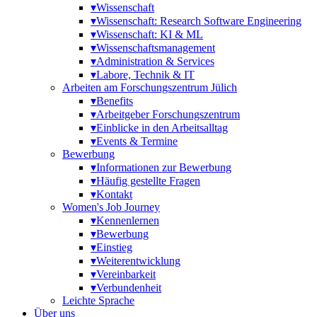
▾
Wissenschaft
▾
Wissenschaft: Research Software Engineering
▾
Wissenschaft: KI & ML
▾
Wissenschaftsmanagement
▾
Administration & Services
▾
Labore, Technik & IT
Arbeiten am Forschungszentrum Jülich
▾
Benefits
▾
Arbeitgeber Forschungszentrum
▾
Einblicke in den Arbeitsalltag
▾
Events & Termine
Bewerbung
▾
Informationen zur Bewerbung
▾
Häufig gestellte Fragen
▾
Kontakt
Women's Job Journey
▾
Kennenlernen
▾
Bewerbung
▾
Einstieg
▾
Weiterentwicklung
▾
Vereinbarkeit
▾
Verbundenheit
Leichte Sprache
Über uns