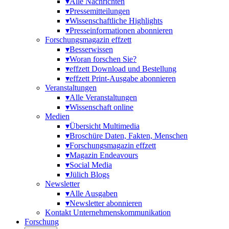
▾
Alle Nachrichten
▾
Pressemitteilungen
▾
Wissenschaftliche Highlights
▾
Presseinformationen abonnieren
Forschungsmagazin effzett
▾
Besserwissen
▾
Woran forschen Sie?
▾
effzett Download und Bestellung
▾
effzett Print-Ausgabe abonnieren
Veranstaltungen
▾
Alle Veranstaltungen
▾
Wissenschaft online
Medien
▾
Übersicht Multimedia
▾
Broschüre Daten, Fakten, Menschen
▾
Forschungsmagazin effzett
▾
Magazin Endeavours
▾
Social Media
▾
Jülich Blogs
Newsletter
▾
Alle Ausgaben
▾
Newsletter abonnieren
Kontakt Unternehmens­­kommunikation
Forschung