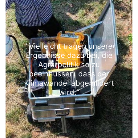
"Vielleicht tragen unsere
Ergebnisse dazu bei, die
Agrarpolitik so zu
beeinflussen, dass der
Klimawandel abgemildert
wird.“