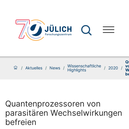
Q
Wissenschaftliche
v
/
Aktuelles
/
News
/
/
2020
/
Highlights
W
b
Quantenprozessoren von
parasitären Wechselwirkungen
befreien