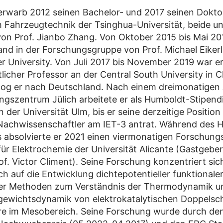
rwarb 2012 seinen Bachelor- und 2017 seinen Doktor
 Fahrzeugtechnik der Tsinghua-Universität, beide un
on Prof. Jianbo Zhang. Von Oktober 2015 bis Mai 20
nd in der Forschungsgruppe von Prof. Michael Eikerl
r University. Von Juli 2017 bis November 2019 war e
licher Professor an der Central South University in C
og er nach Deutschland. Nach einem dreimonatigen 
gszentrum Jülich arbeitete er als Humboldt-Stipendia
 der Universität Ulm, bis er seine derzeitige Position 
Nachwissenschaftler am IET-3 antrat. Während des 
 absolvierte er 2021 einen viermonatigen Forschung
für Elektrochemie der Universität Alicante (Gastgeber
of. Victor Climent). Seine Forschung konzentriert sic
ch auf die Entwicklung dichtepotentieller funktionale
her Methoden zum Verständnis der Thermodynamik u
gewichtsdynamik von elektrokatalytischen Doppelsch
re im Mesobereich. Seine Forschung wurde durch de