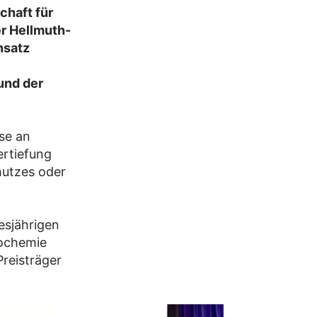
chaft für
r Hellmuth-
nsatz
und der
se an
ertiefung
hutzes oder
esjährigen
rochemie
reisträger