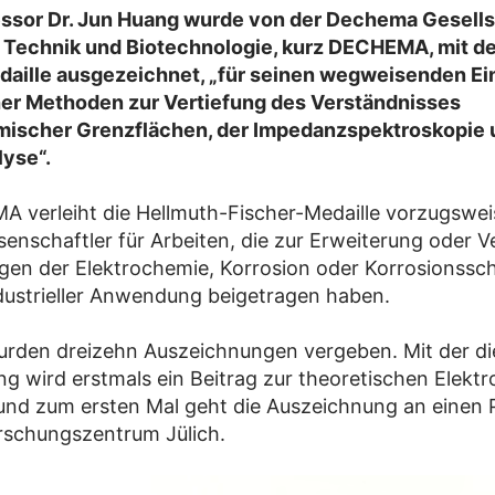
ssor Dr. Jun Huang wurde von der Dechema Gesells
Technik und Biotechnologie, kurz DECHEMA, mit de
daille ausgezeichnet, „für seinen wegweisenden Ei
her Methoden zur Vertiefung des Verständnisses
mischer Grenzflächen, der Impedanzspektroskopie 
lyse“.
 verleiht die Hellmuth-Fischer-Medaille vorzugswei
senschaftler für Arbeiten, die zur Erweiterung oder V
gen der Elektrochemie, Korrosion oder Korrosionssc
dustrieller Anwendung beigetragen haben.
urden dreizehn Auszeichnungen vergeben. Mit der di
g wird erstmals ein Beitrag zur theoretischen Elekt
und zum ersten Mal geht die Auszeichnung an einen P
rschungszentrum Jülich.