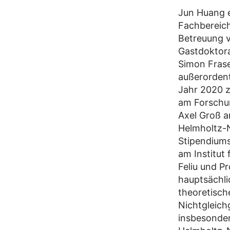
Jun Huang e
Fachbereich
Betreuung v
Gastdoktora
Simon Frase
außerordent
Jahr 2020 z
am Forschun
Axel Groß an
Helmholtz-
Stipendiums
am Institut 
Feliu und Pr
hauptsächli
theoretisc
Nichtgleich
insbesonde