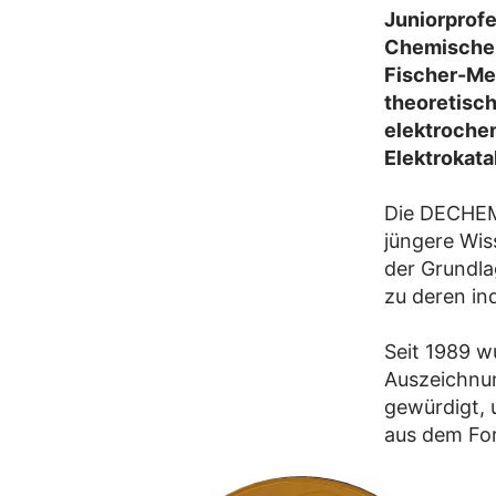
Juniorprofe
Chemische 
Fischer-Me
theoretisc
elektroche
Elektrokata
Die DECHEMA
jüngere Wis
der Grundla
zu deren in
Seit 1989 w
Auszeichnun
gewürdigt, 
aus dem Fo