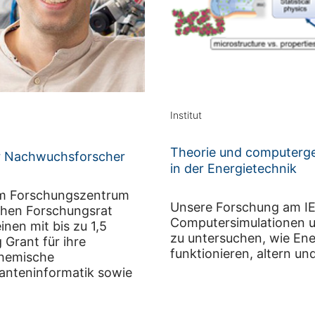
Institut
Theorie und computerges
er Nachwuchsforscher
in der Energietechnik
om Forschungszentrum
Unsere Forschung am IE
schen Forschungsrat
Computersimulationen u
nen mit bis zu 1,5
zu untersuchen, wie Ene
 Grant für ihre
funktionieren, altern un
chemische
nteninformatik sowie