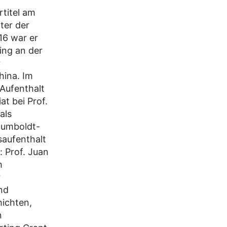
titel am
ter der
16 war er
ing an der
r
hina. Im
Aufenthalt
t bei Prof.
als
Humboldt-
saufenthalt
: Prof. Juan
h
r
nd
ichten,
n