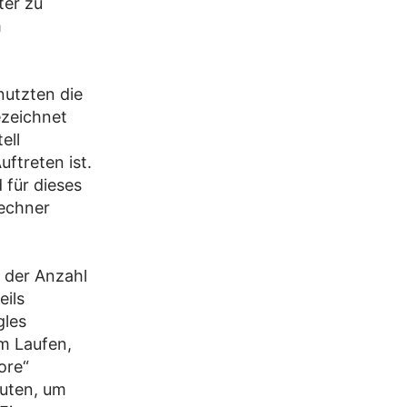
ter zu
m
utzten die
ezeichnet
ell
ftreten ist.
für dieses
echner
 der Anzahl
eils
gles
m Laufen,
ore“
nuten, um