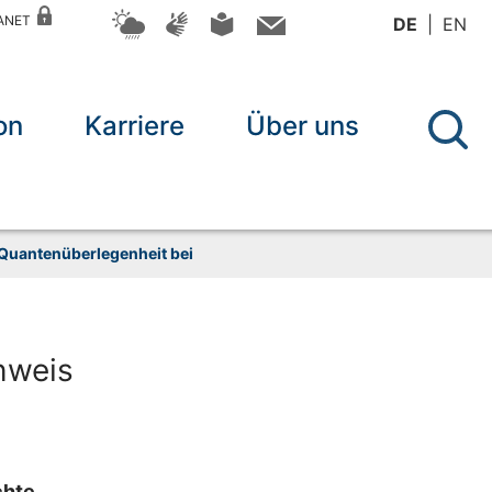
RANET
DE
EN
on
Karriere
Über uns
 Quantenüberlegenheit bei
hweis
chte