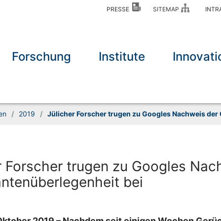
PRESSE
SITEMAP
INT
Forschung
Institute
Innovati
en
/
2019
/
Jülicher Forscher trugen zu Googles Nachweis der
r Forscher trugen zu Googles Nac
ntenüberlegenheit bei
. Oktober 2019 – Nachdem seit einigen Wochen Gerü