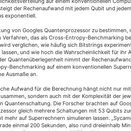
ichkeitsverteilung auf einem konventionellen Compu
 steigt der Rechenaufwand mit jedem Qubit und jede
s exponentiell.
tung von Googles Quantenprozessor zu bestimmen, n
n Verfahren, das als Cross-Entropy-Benchmarking b
wird verglichen, wie häufig sich Bitstrings experiment
lassen, und wie hoch die Wahrscheinlichkeit für ihr Au
der Quantenüberlegenheit nimmt der Rechenaufwand 
opy-Benchmarking auf einem konventionellen Superr
che Ausmaße an.
sche Aufwand für die Berechnung hängt nicht nur mit
zusammen, sondern auch mit der Komplexität der jew
 Quantenschaltung. Die Forscher brachten auf Goo
essor gleich mehrere Schaltungen mit 53 Qubits zu
cht mehr auf Superrechnern simulieren lassen. „Sycam
rade einmal 200 Sekunden, also rund dreieinhalb Mi