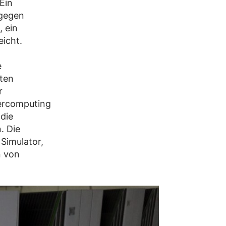
Ein
agegen
 ein
eicht.
e
ten
r
ercomputing
die
. Die
Simulator,
n von