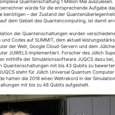
komplexe Quantenschaltung 1 Million Mal auszulesen. 
uperrechner würde für die entsprechende Aufgabe d
e benötigen – der Zustand der Quantenüberlegenheit,
 auf dem Gebiet des Quantencomputing, ist damit err
ulation der Quantenschaltungen wurden verschieden
 und Codes auf SUMMIT, dem aktuell leistungsstärks
er der Welt, Google Cloud-Servern und dem Jüliche
ter JUWELS implementiert. Forscher des Jülich Sup
en mithilfe der Simulationssoftware JUQCS dazu bei, 
n Quantenschaltungen mit bis 43 Qubits zu bewerten
UQCS steht für Jülich Universal Quantum Computer 
e hatten die 2018 einen Weltrekord in der Simulatio
ltungen mit bis zu 48 Qubits aufgestellt.