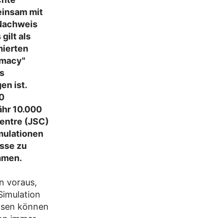
meinsam mit
 Nachweis
ilt als
mierten
emacy"
s
n ist.
0
ähr 10.000
entre (JSC)
imulationen
sse zu
mmen.
n voraus,
Simulation
lösen können