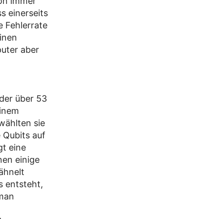
hon immer
s einerseits
e Fehlerrate
inen
uter aber
der über 53
einem
wählten sie
 Qubits auf
gt eine
nen einige
ähnelt
 entsteht,
 man