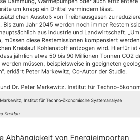
eise Dämmung, Wärmepumpen oder auch effizientere
räte um knapp ein Drittel vermindern lässt.
zusätzlichen Ausstoß von Treibhausgasen zu reduzieren
. Bis zum Jahr 2045 werden noch immer Restemissi
 hauptsächlich aus Industrie und Landwirtschaft. „Um
n, müssen diese Restemissionen kompensiert werden
chen Kreislauf Kohlenstoff entzogen wird. Hierfür ist 
dass jährlich etwa 50 bis 90 Millionen Tonnen CO2 d
 werden müssen, beispielsweise in geeigneten geolo
“, erklärt Peter Markewitz, Co-Autor der Studie.
 Markewitz, Institut für Techno-ökonomische Systemanalyse
a Kreklau
e Abhängigkeit von Energieimporten