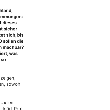
hland,
wemmungen:
t dieses
t sicher
et sich, bis
 sollen die
ch machbar?
ert, was
 so
 zeigen,
ren, sowohl
szielen
rklärt Prof.