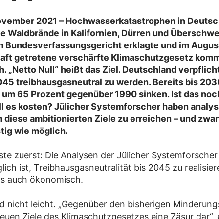
 November 2021 – Hochwasserkatastrophen in Deutsc
e Waldbrände in Kalifornien, Dürren und Übersch
m Bundesverfassungsgericht erklagte und im Augus
raft getretene verschärfte Klimaschutzgesetz komm
h. „Netto Null“ heißt das Ziel. Deutschland verpflicht
45 treibhausgasneutral zu werden. Bereits bis 2030
 um 65 Prozent gegenüber 1990 sinken. Ist das no
l es kosten? Jülicher Systemforscher haben analysi
um diese ambitionierten Ziele zu erreichen – und zwar
tig wie möglich.
ste zuerst: Die Analysen der Jülicher Systemforscher
ich ist, Treibhausgasneutralität bis 2045 zu realisie
ls auch ökonomisch.
d nicht leicht. „Gegenüber den bisherigen Minderung
neuen Ziele des Klimaschutzgesetzes eine Zäsur dar“, e