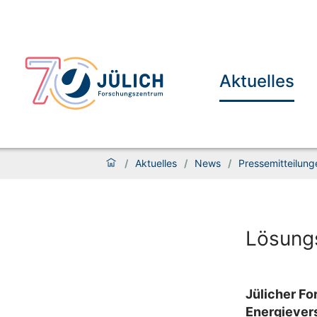
Aktuelles
/
Aktuelles
/
News
/
Pressemitteilung
Lösungs
Jülicher Fo
Energiever