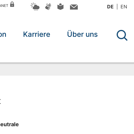
RANET
DE
EN
on
Karriere
Über uns
t
neutrale