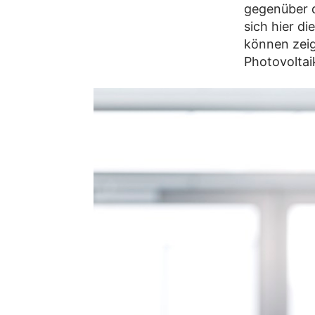
gegenüber d
sich hier d
können zeig
Photovoltai