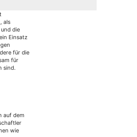
t
, als
 und die
in Einsatz
nigen
dere für die
sam für
 sind.
in auf dem
schaftler
men wie