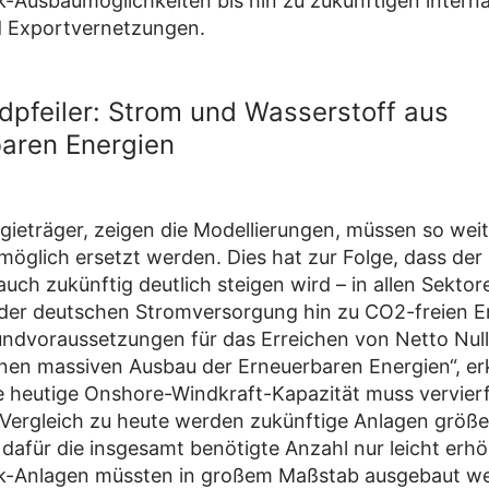
k-Ausbaumöglichkeiten bis hin zu zukünftigen intern
d Exportvernetzungen.
dpfeiler: Strom und Wasserstoff aus
aren Energien
rgieträger, zeigen die Modellierungen, müssen so wei
 möglich ersetzt werden. Dies hat zur Folge, dass der
uch zukünftig deutlich steigen wird – in allen Sektore
der deutschen Stromversorgung hin zu CO2-freien E
undvoraussetzungen für das Erreichen von Netto Null
inen massiven Ausbau der Erneuerbaren Energien“, er
ie heutige Onshore-Windkraft-Kapazität muss vervier
Vergleich zu heute werden zukünftige Anlagen größer
dafür die insgesamt benötigte Anzahl nur leicht erh
ik-Anlagen müssten in großem Maßstab ausgebaut w