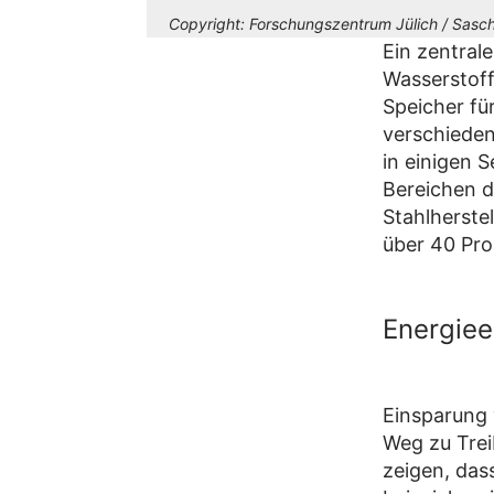
Copyright:
Forschungszentrum Jülich / Sasch
Ein zentral
Wasserstoff.
Speicher fü
verschieden
in einigen S
Bereichen de
Stahlherste
über 40 Pro
Energie
Einsparung 
Weg zu Trei
zeigen, das