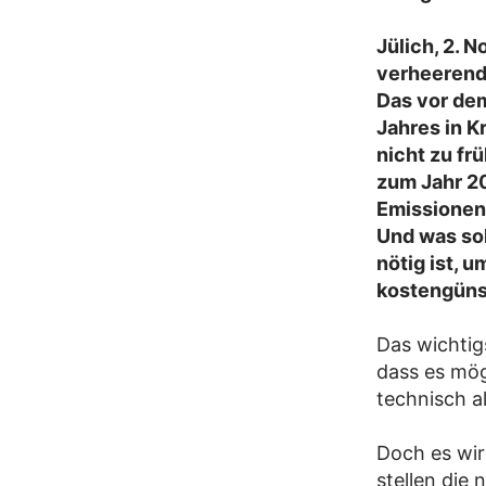
Jülich, 2.
verheerend
Das vor de
Jahres in K
nicht zu frü
zum Jahr 20
Emissionen
Und was sol
nötig ist, 
kostengüns
Das wichtig
dass es mögl
technisch a
Doch es wir
stellen die 