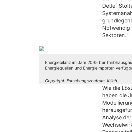
Detlef Stol
Systemanaly
grundlegend
Notwendig i
Sektoren.“
Energiebilanz im Jahr 2045 bei Treibhausgas
Energiequellen und Energieimporten verfügbar
Copyright:
Forschungszentrum Jülich
Wie die Lös
haben die 
Modellierun
herausgefund
Analyse de
Wechselwirk