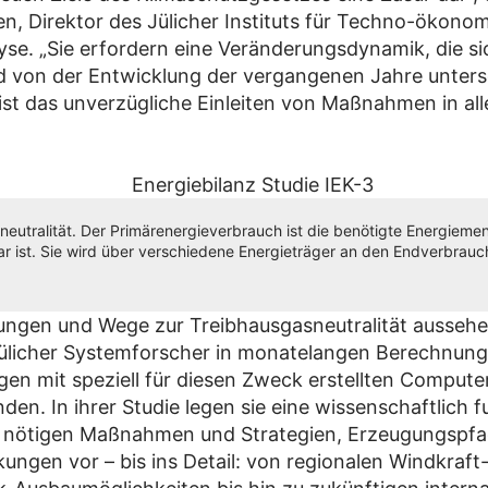
ten, Direktor des Jülicher Instituts für Techno-ökono
se. „Sie erfordern eine Veränderungsdynamik, die si
 von der Entwicklung der vergangenen Jahre unters
st das unverzügliche Einleiten von Maßnahmen in all
neutralität. Der Primärenergieverbrauch ist die benötigte Energiem
 ist. Sie wird über verschiedene Energieträger an den Endverbrauche
ungen und Wege zur Treibhausgasneutralität ausseh
Jülicher Systemforscher in monatelangen Berechnun
gen mit speziell für diesen Zweck erstellten Comput
en. In ihrer Studie legen sie eine wissenschaftlich f
r nötigen Maßnahmen und Strategien, Erzeugungspf
ungen vor – bis ins Detail: von regionalen Windkraft