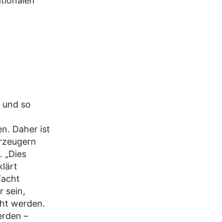
ationalen
t und so
n. Daher ist
rzeugern
. „Dies
klärt
facht
 sein,
öht werden.
erden –