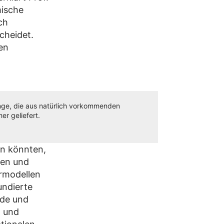
mische
ch
cheidet.
en
enge, die aus natürlich vorkommenden
r geliefert.
en könnten,
gen und
ermodellen
undierte
ade und
- und