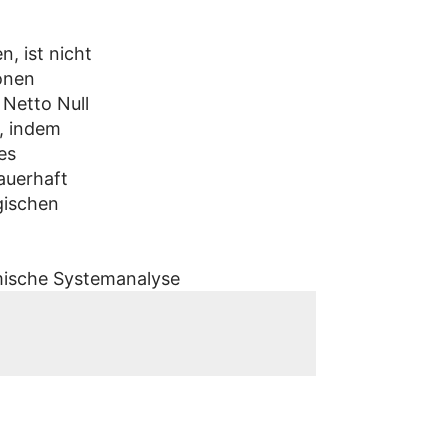
, ist nicht
onen
 Netto Null
, indem
es
auerhaft
gischen