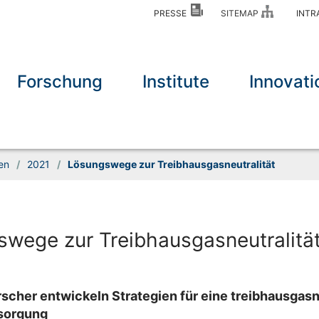
PRESSE
SITEMAP
INT
Forschung
Institute
Innovati
en
/
2021
/
Lösungswege zur Treibhausgasneutralität
wege zur Treibhausgasneutralitä
rscher entwickeln Strategien für eine treibhausgas
sorgung