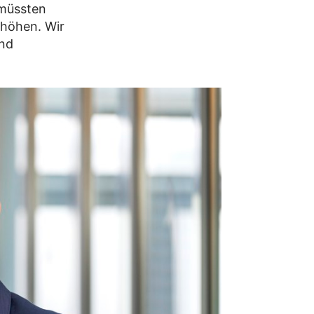
 müssten
rhöhen. Wir
und