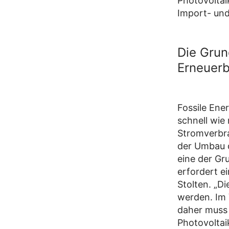
Photovoltai
Import- un
Die Grun
Erneuerb
Fossile Ene
schnell wie
Stromverbra
der Umbau 
eine der Gr
erfordert e
Stolten. „D
werden. Im 
daher muss 
Photovolta