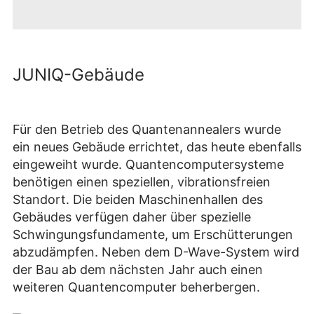
Mit dem Öffnen
des
Videos
werden Sie zu
JUNIQ-Gebäude
Youtube
weitergeleitet. Es
Zustimmen
und Video
gelten die
anzeigen
Datenschutzbestimmungen
Für den Betrieb des Quantenannealers wurde
des Betreibers.
ein neues Gebäude errichtet, das heute ebenfalls
eingeweiht wurde. Quantencomputersysteme
benötigen einen speziellen, vibrationsfreien
Standort. Die beiden Maschinenhallen des
Gebäudes verfügen daher über spezielle
Schwingungsfundamente, um Erschütterungen
abzudämpfen. Neben dem D-Wave-System wird
der Bau ab dem nächsten Jahr auch einen
weiteren Quantencomputer beherbergen.