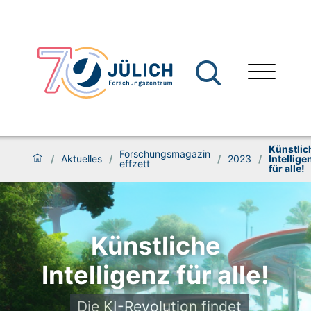
Künstlic
Forschungsmagazin
/
Aktuelles
/
/
2023
/
Intellige
effzett
für alle!
Künstliche
Intelligenz für alle!
Die KI-Revolution findet