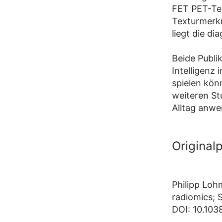
FET PET-Tex
Texturmerk
liegt die d
Beide Publi
Intelligenz 
spielen kön
weiteren St
Alltag anw
Original
Philipp Loh
radiomics; 
DOI: 10.10