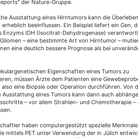
 Reports" der Nature-Gruppe.
che Ausstattung eines Hirntumors kann die Überleben
erheblich beeinflussen. Ein Beispiel liefert ein Gen, d
es Enzyms IDH (Isocitrat-Dehydrogenase) verantwortlic
 Gliomen – eine bestimmte Art von Hirntumor – mutie
enen eine deutlich bessere Prognose als bei unverän
kulargenetischen Eigenschaften eines Tumors zu
ieren, müssen Ärzte dem Patienten eine Gewebeprob
also eine Biopsie oder Operation durchführen. Von 
n Ausstattung eines Tumors kann dann auch abhänge
schritte – vor allem Strahlen- und Chemotherapie –
sen.
chaftler haben computergestützt spezielle Merkmale
ie mittels PET unter Verwendung der in Jülich entwic