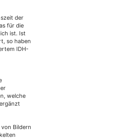
szeit der
as für die
h ist. Ist
rt, so haben
dertem IDH-
e
der
n, welche
 ergänzt
 von Bildern
kelten