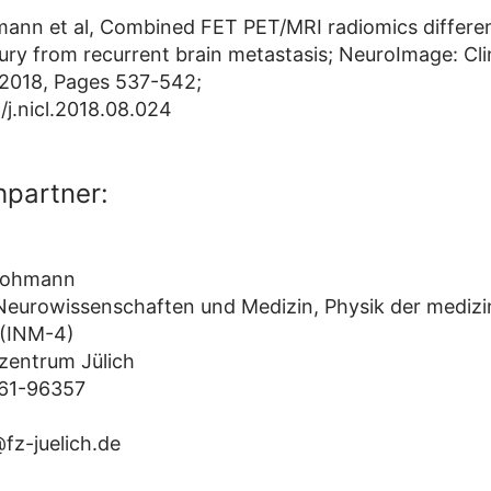
mann et al, Combined FET PET/MRI radiomics differen
jury from recurrent brain metastasis; NeuroImage: Clin
 2018, Pages 537-542;
/j.nicl.2018.08.024
partner:
 Lohmann
r Neurowissenschaften und Medizin, Physik der mediz
 (INM-4)
zentrum Jülich
 61-96357
z-juelich.de