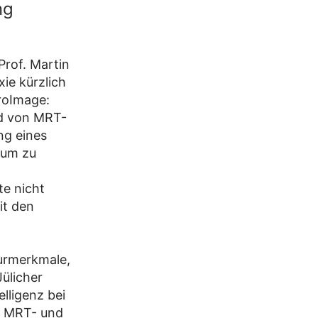
ng
Prof. Martin
ie kürzlich
uroImage:
und von MRT-
ng eines
tum zu
te nicht
it den
turmerkmale,
ülicher
elligenz bei
it MRT- und