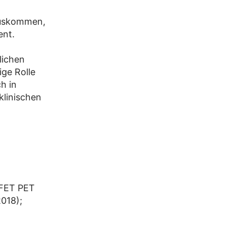
auskommen,
ent.
lichen
ige Rolle
h in
klinischen
 FET PET
2018);