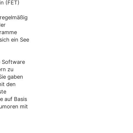
in (FET)
nregelmäßig
der
ogramme
ich ein See
e Software
rn zu
Sie gaben
it den
ste
e auf Basis
Tumoren mit