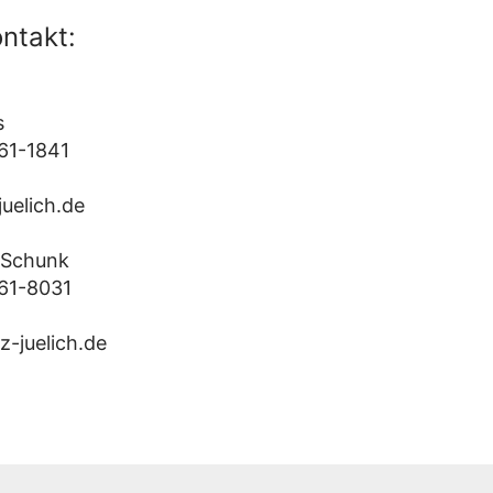
ntakt:
s
 61-1841
juelich.de
 Schunk
 61-8031
-juelich.de