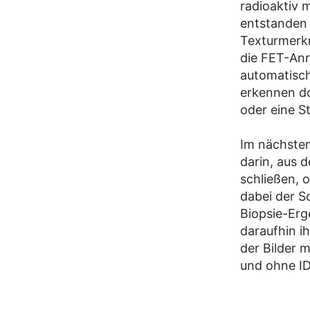
radioaktiv 
entstanden 
Texturmerkm
die FET-Anr
automatisc
erkennen do
oder eine St
Im nächsten
darin, aus
schließen, 
dabei der S
Biopsie-Erg
daraufhin i
der Bilder 
und ohne I