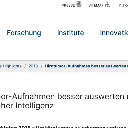
PRESSE
SITEMAP
INT
Forschung
Institute
Innovati
e Highlights
/
2018
/
Hirntumor-Aufnahmen besser auswerten mi
mor-Aufnahmen besser auswerten 
her Intelligenz
 Oktober 2018 – Um Hirntumore zu erkennen und von