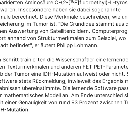
18
markierten Aminosäure O-(2-[
F]fluoroethyl)-L-tyros
waren. Insbesondere haben sie dabei sogenannte
ale berechnet. Diese Merkmale beschreiben, wie u
eicherung im Tumor ist. "Die Grundidee stammt aus 
hen Auswertung von Satellitenbildern. Computerpr
rt anhand von Strukturmerkmalen zum Beispiel, wo s
adt befindet", erläutert Philipp Lohmann.
 Schritt trainierten die Wissenschaftler eine lernend
 den Texturmerkmalen und anderen FET PET-Paramete
ob der Tumor eine IDH-Mutation aufweist oder nicht. 
oftware stets Rückmeldung, inwieweit das Ergebnis m
ebnissen übereinstimmte. Die lernende Software pas
hr mathematisches Modell an. Am Ende unterschied si
mit einer Genauigkeit von rund 93 Prozent zwischen 
DH-Mutation.