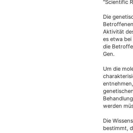
"Scientific
Die genetis
Betroffenen 
Aktivität d
es etwa bei
die Betroff
Gen.
Um die mole
charakteris
entnehmen, 
genetische
Behandlungs
werden müs
Die Wissens
bestimmt, d