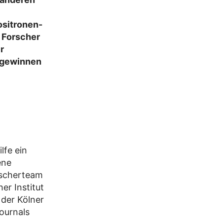
ositronen-
 Forscher
r
n gewinnen
lfe ein
ene
rscherteam
er Institut
der Kölner
Journals