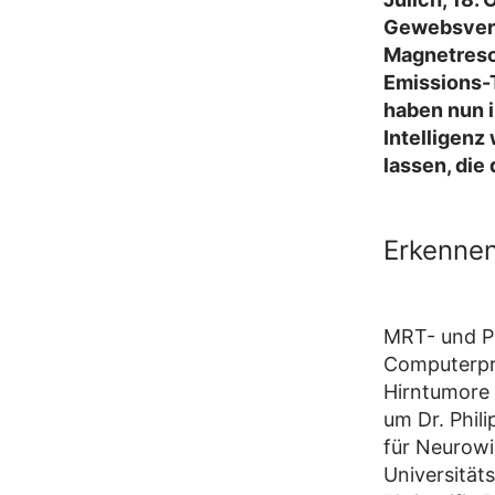
Gewebsverä
Magnetreso
Emissions-T
haben nun i
Intelligen
lassen, die
Erkennen
MRT- und PE
Computerpr
Hirntumore 
um Dr. Phil
für Neurowi
Universitäts