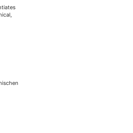
tiates
ical,
inischen