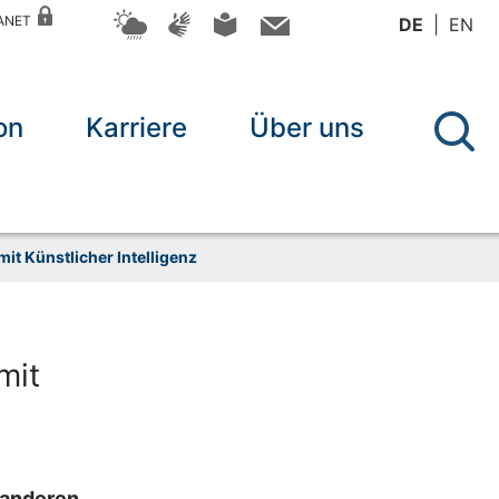
RANET
DE
EN
on
Karriere
Über uns
t Künstlicher Intelligenz
mit
 anderen