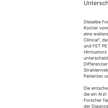
Untersch
Dieselbe Fo
Kocher vom 
eine weiter
Clinical", d
und FET PET
Hirntumors
unterscheid
Differenzier
Strahlenne
Patienten u
Die entsche
die ein Arz
Forscher fan
der Diagnos