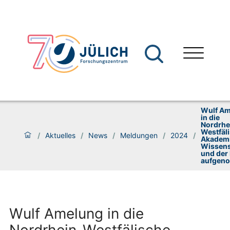
Wulf A
in die
Nordrhe
Westfäl
/
Aktuelles
/
News
/
Meldungen
/
2024
/
Akademi
Wissens
und der
aufgen
Wulf Amelung in die