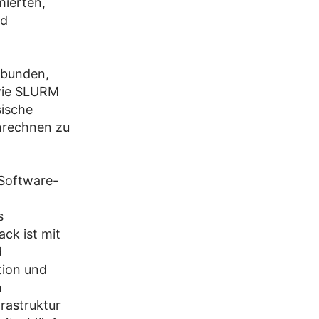
mierten,
nd
ebunden,
wie SLURM
sische
nrechnen zu
Software-
s
ck ist mit
d
tion und
n
rastruktur