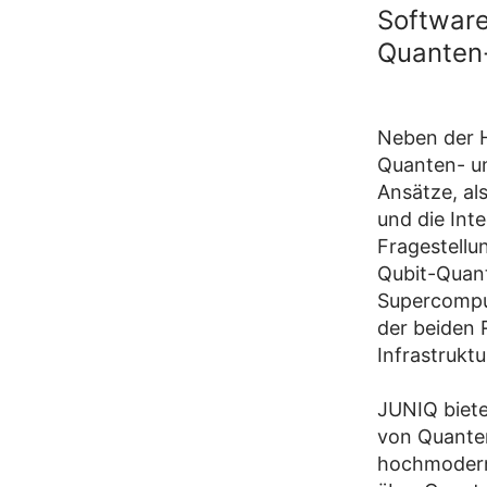
Software
Quanten-
Neben der H
Quanten- un
Ansätze, a
und die Int
Fragestellu
Qubit-Quant
Supercompu
der beiden 
Infrastrukt
JUNIQ biete
von Quanten
hochmodern