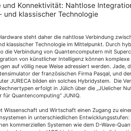
 und Konnektivität: Nahtlose Integratio
 und klassischer Technologie
ardware steht daher die nahtlose Verbindung zwisc
d klassischer Technologie im Mittelpunkt. Durch hyb
lso die Verbindung von Quantencomputern mit Super
egration von künstlicher Intelligenz können komplexe
ngen auf völlig neue Weise adressiert werden. Jade, d
ensimulator der französischen Firma Pasqal, und der
ter JURECA bilden ein solches Hybridystem. Die Ve
Rechnertypen erfolgt in Jülich über die „JUelicher Nu
ur für Quantencomputing“ JUNIQ.
t Wissenschaft und Wirtschaft einen Zugang zu einer
systemen in unterschiedlichen Entwicklungsstufen:
en kommerziellen Systemen wie dem D-Wave-Quan