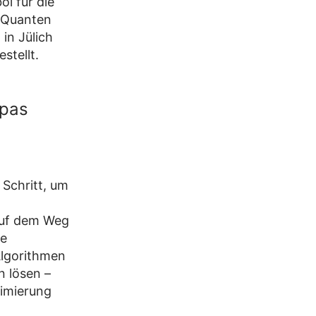
l für die
 Quanten
)
in Jülich
stellt.
opas
 Schritt, um
 auf dem Weg
ie
Algorithmen
n lösen –
timierung