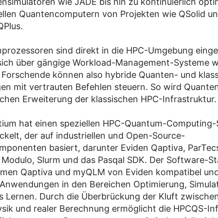
nsimulatoren wie JADE bis hin zu kontinuierlich opti
llen Quantencomputern von Projekten wie QSolid u
Plus.
nprozessoren sind direkt in die HPC-Umgebung eing
 sich über gängige Workload-Management-Systeme 
 Forschende können also hybride Quanten- und klas
n mit vertrauten Befehlen steuern. So wird Quante
lichen Erweiterung der klassischen HPC-Infrastruktur.
tium hat einen speziellen HPC-Quantum-Computing-
ckelt, der auf industriellen und Open-Source-
ponenten basiert, darunter Eviden Qaptiva, ParTec
 Modulo, Slurm und das Pasqal SDK. Der Software-Sta
ormen Qaptiva und myQLM von Eviden kompatibel un
 Anwendungen in den Bereichen Optimierung, Simula
s Lernen. Durch die Überbrückung der Kluft zwische
ik und realer Berechnung ermöglicht die HPCQS-Inf