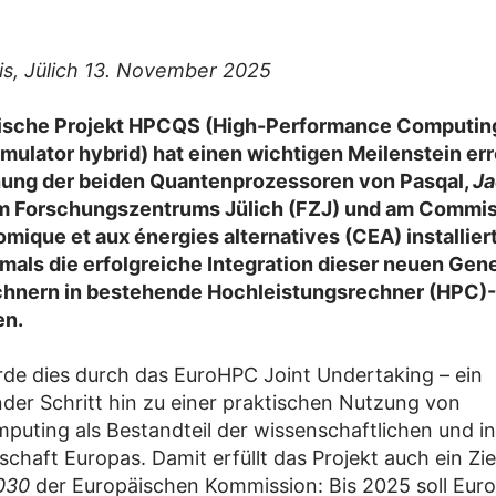
ris, Jülich 13. November 2025
ische Projekt HPCQS (High-Performance Computin
ulator hybrid) hat einen wichtigen Meilenstein err
hung der beiden Quantenprozessoren von Pasqal,
Ja
am Forschungszentrums Jülich (FZJ) und am Commis
omique et aux énergies alternatives (CEA) installiert
tmals die erfolgreiche Integration dieser neuen Gen
hnern in bestehende Hochleistungsrechner (HPC)-
n.
de dies durch das EuroHPC Joint Undertaking – ein
der Schritt hin zu einer praktischen Nutzung von
uting als Bestandteil der wissenschaftlichen und ind
chaft Europas. Damit erfüllt das Projekt auch ein Zi
030
der Europäischen Kommission: Bis 2025 soll Eur