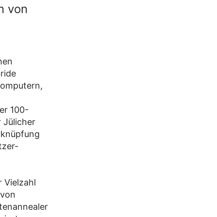
n von
hen
ride
computern,
er 100-
 Jülicher
rknüpfung
tzer-
 Vielzahl
 von
tenannealer