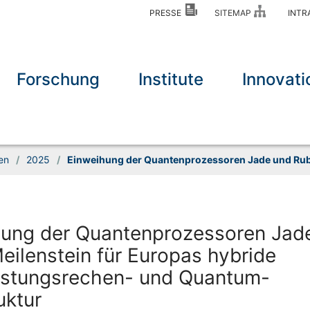
PRESSE
SITEMAP
INT
Forschung
Institute
Innovati
en
/
2025
/
Einweihung der Quantenprozessoren Jade und Ru
hung der Quantenprozessoren Jad
eilenstein für Europas hybride
istungsrechen- und Quantum-
uktur