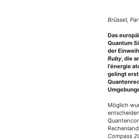
Brüssel, Pa
Das europä
Quantum Sim
der Einwei
Ruby
, die 
l’énergie at
gelingt ers
Quantenrec
Umgebunge
Möglich wur
entscheiden
Quantencomp
Rechenlands
Compass 2