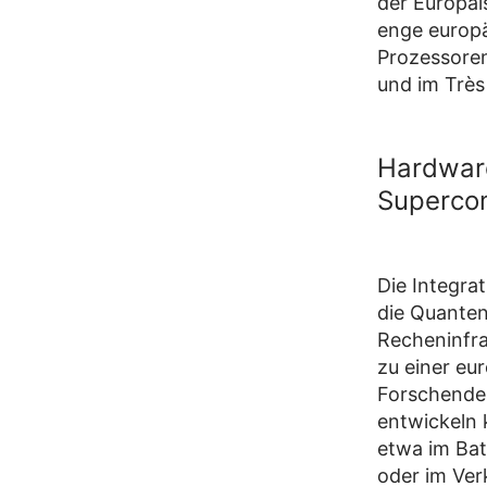
der Europäi
enge europä
Prozessoren
und im Très
Hardware
Superco
Die Integra
die Quanten
Recheninfra
zu einer eu
Forschende 
entwickeln 
etwa im Bat
oder im Ve