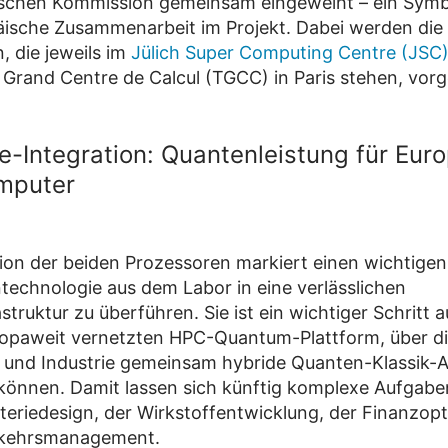
schen Kommission gemeinsam eingeweiht – ein Symbo
ische Zusammenarbeit im Projekt. Dabei werden die
, die jeweils im
Jülich Super Computing Centre (JSC
 Grand Centre de Calcul (TGCC) in Paris stehen, vorge
-Integration: Quantenleistung für Eur
mputer
tion der beiden Prozessoren markiert einen wichtigen
technologie aus dem Labor in eine verlässlichen
struktur zu überführen. Sie ist ein wichtiger Schritt
ropaweit vernetzten HPC-Quantum-Plattform, über d
und Industrie gemeinsam hybride Quanten-Klassik-
können. Damit lassen sich künftig komplexe Aufgabe
teriedesign, der Wirkstoffentwicklung, der Finanzop
rkehrsmanagement.