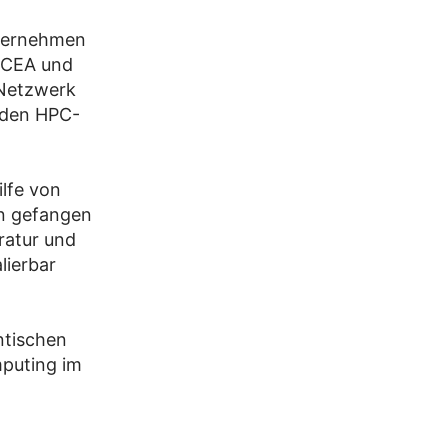
ternehmen
n CEA und
 Netzwerk
enden HPC-
ilfe von
n gefangen
ratur und
lierbar
ntischen
mputing im