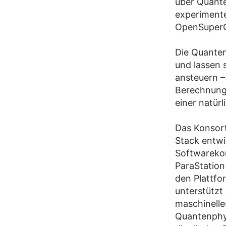
über Quante
experimente
OpenSuperQ
Die Quante
und lassen
ansteuern –
Berechnunge
einer natür
Das Konsor
Stack entwi
Softwarekom
ParaStation
den Plattf
unterstützt
maschinelle
Quantenphys