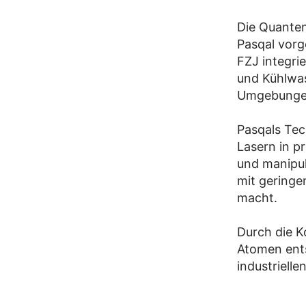
Die Quante
Pasqal vorg
FZJ integri
und Kühlwas
Umgebungen
Pasqals Tec
Lasern in 
und manipul
mit geringe
macht.
Durch die K
Atomen ents
industrielle