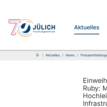
Aktuelles
/
Aktuelles
/
News
/
Pressemitteilung
Einwei
Ruby: M
Hochle
Infrastr