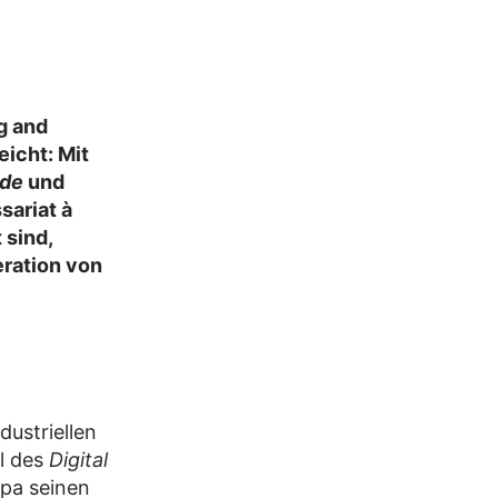
g and
eicht: Mit
de
und
sariat à
 sind,
eration von
ustriellen
el des
Digital
opa seinen